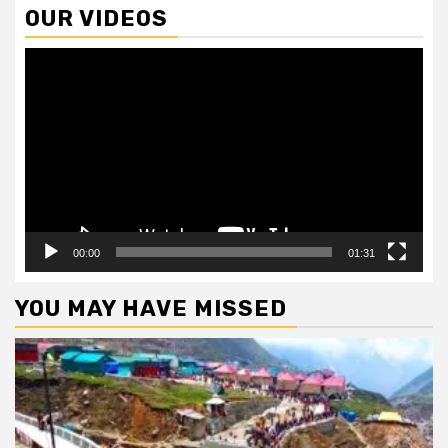
OUR VIDEOS
Video
Player
00:00
01:31
YOU MAY HAVE MISSED