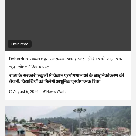
1 min read
Dehardun
आपका शहर
उत्तराखंड
खबर हटकर
ट्रेंडिंग खबरें
ताज़ा ख़बर
न्यूज़
सोशल मीडिया वायरल
राज्य के सरकारी स्कूलों में विज्ञान प्रयोगशालाओं के आधुनिकीकरण की
तैयारी, विद्यार्थियों को मिलेगी आधुनिक प्रयोगात्मक शिक्षा
August 6, 2026
News Warta