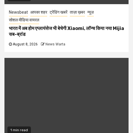
Newsbeat
आपका शहर
ट्रेंडिंग खबरें
ताज़ा ख़बर
न्यूज़
सोशल मीडिया वायरल
भारत में अब होम एप्लायंसेज भी बेचेगी Xiaomi, लॉन्च किया नया Mijia
सब-ब्रांड
August 8, 2026
News Warta
1 min read