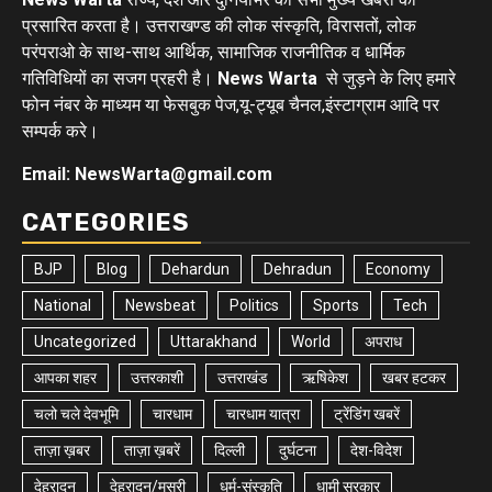
प्रसारित करता है। उत्तराखण्ड की लोक संस्कृति, विरासतों, लोक
परंपराओ के साथ-साथ आर्थिक, सामाजिक राजनीतिक व धार्मिक
गतिविधियों का सजग प्रहरी है।
News Warta
से जुड़ने के लिए हमारे
फोन नंबर के माध्यम या फेसबुक पेज,यू-ट्यूब चैनल,इंस्टाग्राम आदि पर
सम्पर्क करे।
Email: NewsWarta@gmail.com
CATEGORIES
BJP
Blog
Dehardun
Dehradun
Economy
National
Newsbeat
Politics
Sports
Tech
Uncategorized
Uttarakhand
World
अपराध
आपका शहर
उत्तरकाशी
उत्तराखंड
ऋषिकेश
खबर हटकर
चलो चले देवभूमि
चारधाम
चारधाम यात्रा
ट्रेंडिंग खबरें
ताज़ा ख़बर
ताज़ा ख़बरें
दिल्ली
दुर्घटना
देश-विदेश
देहरादून
देहरादून/मसूरी
धर्म-संस्कृति
धामी सरकार