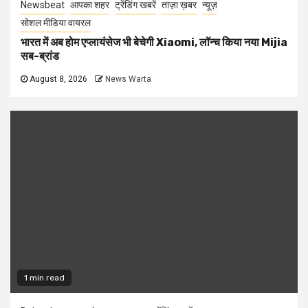
Newsbeat
आपका शहर
ट्रेंडिंग खबरें
ताज़ा ख़बर
न्यूज़
सोशल मीडिया वायरल
भारत में अब होम एप्लायंसेज भी बेचेगी Xiaomi, लॉन्च किया नया Mijia
सब-ब्रांड
August 8, 2026
News Warta
1 min read