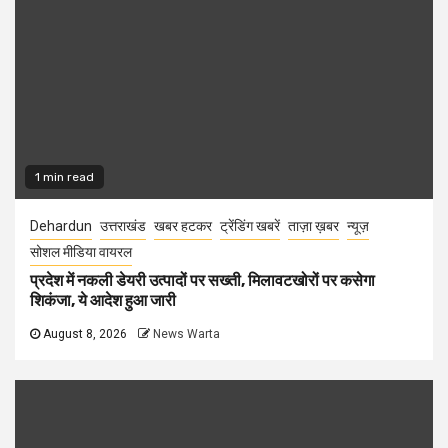
1 min read
Dehardun
उत्तराखंड
खबर हटकर
ट्रेंडिंग खबरें
ताज़ा ख़बर
न्यूज़
सोशल मीडिया वायरल
प्रदेश में नकली डेयरी उत्पादों पर सख्ती, मिलावटखोरों पर कसेगा
शिकंजा, ये आदेश हुआ जारी
August 8, 2026
News Warta