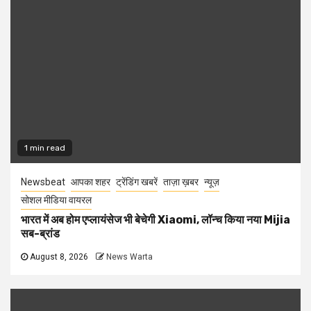
1 min read
Newsbeat
आपका शहर
ट्रेंडिंग खबरें
ताज़ा ख़बर
न्यूज़
सोशल मीडिया वायरल
भारत में अब होम एप्लायंसेज भी बेचेगी Xiaomi, लॉन्च किया नया Mijia
सब-ब्रांड
August 8, 2026
News Warta