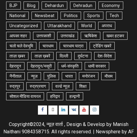
BJP
Blog
Dehardun
Dehradun
Economy
National
Newsbeat
Politics
Sports
Tech
Uncategorized
Uttarakhand
World
अपराध
आपका शहर
उत्तरकाशी
उत्तराखंड
ऋषिकेश
खबर हटकर
चलो चले देवभूमि
चारधाम
चारधाम यात्रा
ट्रेंडिंग खबरें
ताज़ा ख़बर
ताज़ा ख़बरें
दिल्ली
दुर्घटना
देश-विदेश
देहरादून
देहरादून/मसूरी
धर्म-संस्कृति
धामी सरकार
नैनीताल
न्यूज़
पुलिस
भारत
मनोरंजन
मौसम
रुद्रपुर
रुद्रप्रयाग
वर्ल्ड न्यूज़
शिक्षा
सोशल मीडिया वायरल
हरिद्वार
हल्द्वानी
Facebook
Twitter
Linkedin
VK
Youtube
Instagram
Copyright©2024, न्यूज़ वार्ता , Design & Develop by Manish
Naithani 9084358715. All rights reserved.
|
Newsphere
by AF