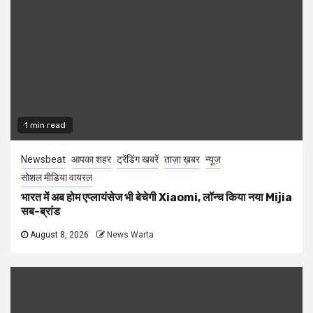
1 min read
Newsbeat
आपका शहर
ट्रेंडिंग खबरें
ताज़ा ख़बर
न्यूज़
सोशल मीडिया वायरल
भारत में अब होम एप्लायंसेज भी बेचेगी Xiaomi, लॉन्च किया नया Mijia
सब-ब्रांड
August 8, 2026
News Warta