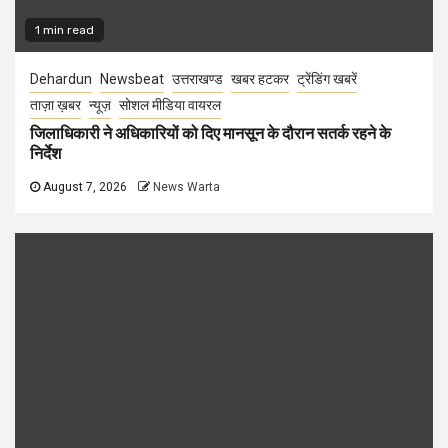
1 min read
Dehardun
Newsbeat
उत्तराखण्ड
खबर हटकर
ट्रेंडिंग खबरें
ताज़ा ख़बर
न्यूज़
सोशल मीडिया वायरल
जिलाधिकारी ने अधिकारियों को दिए मानसून के दौरान सतर्क रहने के
निर्देश
August 7, 2026
News Warta