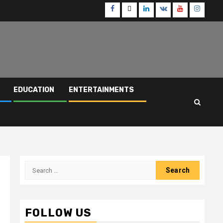
Facebook
Twitter
Linkedin
VK
Youtube
Instagr
EDUCATION
ENTERTAINMENTS
Search
for:
FOLLOW US