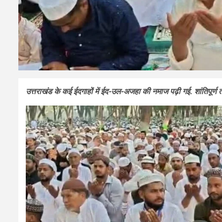
उत्तराखंड के कई ईदगाहों में ईद-उल-अजहा की नमाज पढ़ी गई. शांतिपूर्ण त