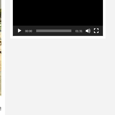
00:00
01:31
ै