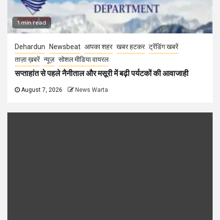
1 min read
Dehardun
Newsbeat
आपका शहर
खबर हटकर
ट्रेंडिंग खबरें
ताज़ा ख़बरें
न्यूज़
सोशल मीडिया वायरल
सप्ताहांत से पहले नैनीताल और मसूरी में बढ़ी पर्यटकों की आवाजाही
August 7, 2026
News Warta