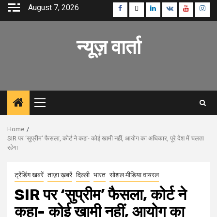
Skip
August 7, 2026
Facebook
Twitter
Linkedin
VK
Youtube
Inst
to
content
न्यूज़ वार्ता
Primary
Menu
Home
SIR पर ‘सुप्रीम’ फैसला, कोर्ट ने कहा- कोई खामी नहीं, आयोग का अधिकार, पूरे देश में चलता
रहेगा
ट्रेंडिंग खबरें
ताज़ा ख़बरें
दिल्ली
भारत
सोशल मीडिया वायरल
SIR पर ‘सुप्रीम’ फैसला, कोर्ट ने
कहा- कोई खामी नहीं, आयोग का