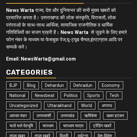
News Warta
राज्य, देश और दुनियाभर की सभी मुख्य खबरों को
प्रसारित करता है। उत्तराखण्ड की लोक संस्कृति, विरासतों, लोक
परंपराओ के साथ-साथ आर्थिक, सामाजिक राजनीतिक व धार्मिक
गतिविधियों का सजग प्रहरी है।
News Warta
से जुड़ने के लिए हमारे
फोन नंबर के माध्यम या फेसबुक पेज,यू-ट्यूब चैनल,इंस्टाग्राम आदि पर
सम्पर्क करे।
Email: NewsWarta@gmail.com
CATEGORIES
BJP
Blog
Dehardun
Dehradun
Economy
National
Newsbeat
Politics
Sports
Tech
Uncategorized
Uttarakhand
World
अपराध
आपका शहर
उत्तरकाशी
उत्तराखंड
ऋषिकेश
खबर हटकर
चलो चले देवभूमि
चारधाम
चारधाम यात्रा
ट्रेंडिंग खबरें
ताज़ा ख़बर
ताज़ा ख़बरें
दिल्ली
दुर्घटना
देश-विदेश