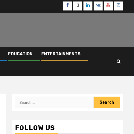
Facebook
Twitter
Linkedin
VK
Youtube
Instagr
EDUCATION
ENTERTAINMENTS
Search
for:
FOLLOW US