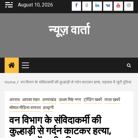
Skip
August 10, 2026
Facebook
Twitter
Linkedin
VK
Youtube
Inst
to
content
न्यूज़ वार्ता
Primary
Menu
Home
वन विभाग के संविदाकर्मी की कुल्हाड़ी से गर्दन काटकर हत्या, पड़ताल में जुटी पुलिस
अपराध
आपका शहर
उत्तराखंड
ऊधम सिंह नगर
ट्रेंडिंग खबरें
ताज़ा ख़बरें
सोशल मीडिया वायरल
हल्द्वानी
वन विभाग के संविदाकर्मी की
कुल्हाड़ी से गर्दन काटकर हत्या,