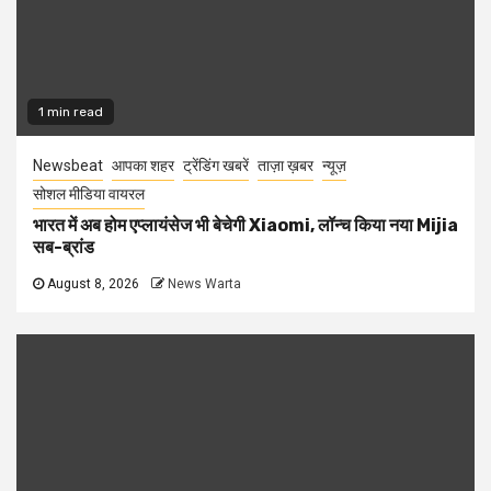
1 min read
Newsbeat
आपका शहर
ट्रेंडिंग खबरें
ताज़ा ख़बर
न्यूज़
सोशल मीडिया वायरल
भारत में अब होम एप्लायंसेज भी बेचेगी Xiaomi, लॉन्च किया नया Mijia
सब-ब्रांड
August 8, 2026
News Warta