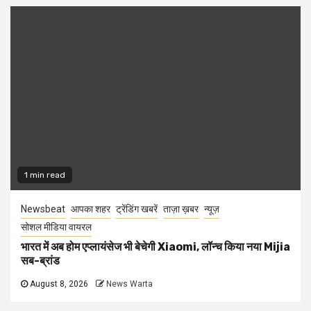
1 min read
Newsbeat
आपका शहर
ट्रेंडिंग खबरें
ताज़ा ख़बर
न्यूज़
सोशल मीडिया वायरल
भारत में अब होम एप्लायंसेज भी बेचेगी Xiaomi, लॉन्च किया नया Mijia
सब-ब्रांड
August 8, 2026
News Warta