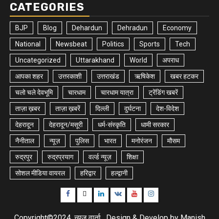
CATEGORIES
BJP
Blog
Dehardun
Dehradun
Economy
National
Newsbeat
Politics
Sports
Tech
Uncategorized
Uttarakhand
World
अपराध
आपका शहर
उत्तरकाशी
उत्तराखंड
ऋषिकेश
खबर हटकर
चलो चले देवभूमि
चारधाम
चारधाम यात्रा
ट्रेंडिंग खबरें
ताज़ा ख़बर
ताज़ा ख़बरें
दिल्ली
दुर्घटना
देश-विदेश
देहरादून
देहरादून/मसूरी
धर्म-संस्कृति
धामी सरकार
नैनीताल
न्यूज़
पुलिस
भारत
मनोरंजन
मौसम
रुद्रपुर
रुद्रप्रयाग
वर्ल्ड न्यूज़
शिक्षा
सोशल मीडिया वायरल
हरिद्वार
हल्द्वानी
Facebook
Twitter
Linkedin
VK
Youtube
Instagram
Copyright©2024, न्यूज़ वार्ता , Design & Develop by Manish