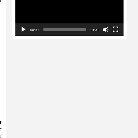
श
00:00
01:31
t
ो
ई