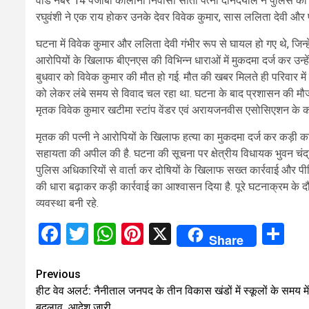
वार्ड नंबर 14 पंजाबी कॉलोनी निवासी सीता पत्नी दीनदयाल ने पुलिस को द
रघुवंशी ने एक राय होकर उनके देवर विवेक कुमार, सास ललिता देवी और प
घटना में विवेक कुमार और ललिता देवी गंभीर रूप से घायल हो गए थे, जिन्ह
आरोपियों के खिलाफ बीएनएस की विभिन्न धाराओं में मुकदमा दर्ज कर उन्ह
बुधवार को विवेक कुमार की मौत हो गई. मौत की खबर मिलते ही परिवार में
को लेकर लंबे समय से विवाद चल रहा था. घटना के बाद प्रशासन की मौजू
मृतक विवेक कुमार खटीमा स्टांप वेंडर एवं अरायजनवीस एसोसिएशन के कोष
मृतक की पत्नी ने आरोपियों के खिलाफ हत्या का मुकदमा दर्ज कर कड़ी कार
सहायता की अपील की है. घटना की सूचना पर क्षेत्रीय विधायक भुवन चंद्
पुलिस अधिकारियों से वार्ता कर दोषियों के खिलाफ सख्त कार्रवाई और पीड
की धारा बढ़ाकर कड़ी कार्रवाई का आश्वासन दिया है. पूरे घटनाक्रम के द
व्यवस्था बनी रहे.
Facebook
Twitter
WhatsApp
Pinterest
X
Sh
Share
Continue
Previous
हीट वेव अलर्ट: नैनीताल जनपद के तीन विकास खंडों में स्कूलों के समय में
Reading
बदलाव, आदेश जारी