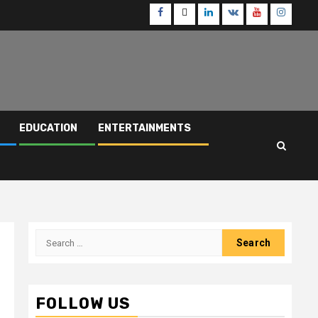
Facebook
Twitter
Linkedin
VK
Youtube
Instagr
EDUCATION
ENTERTAINMENTS
Search
for:
FOLLOW US