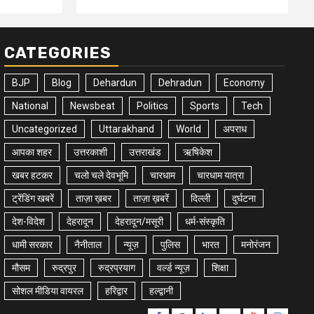
CATEGORIES
BJP
Blog
Dehardun
Dehradun
Economy
National
Newsbeat
Politics
Sports
Tech
Uncategorized
Uttarakhand
World
अपराध
आपका शहर
उत्तरकाशी
उत्तराखंड
ऋषिकेश
खबर हटकर
चलो चले देवभूमि
चारधाम
चारधाम यात्रा
ट्रेंडिंग खबरें
ताज़ा ख़बर
ताज़ा ख़बरें
दिल्ली
दुर्घटना
देश-विदेश
देहरादून
देहरादून/मसूरी
धर्म-संस्कृति
धामी सरकार
नैनीताल
न्यूज़
पुलिस
भारत
मनोरंजन
मौसम
रुद्रपुर
रुद्रप्रयाग
वर्ल्ड न्यूज़
शिक्षा
सोशल मीडिया वायरल
हरिद्वार
हल्द्वानी