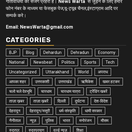
गतिविधियों का सजग प्रहरी है।
News Warta
से जुड़ने के लिए हमारे
फोन नंबर के माध्यम या फेसबुक पेज,यू-ट्यूब चैनल,इंस्टाग्राम आदि पर
सम्पर्क करे।
Email: NewsWarta@gmail.com
CATEGORIES
BJP
Blog
Dehardun
Dehradun
Economy
National
Newsbeat
Politics
Sports
Tech
Uncategorized
Uttarakhand
World
अपराध
आपका शहर
उत्तरकाशी
उत्तराखंड
ऋषिकेश
खबर हटकर
चलो चले देवभूमि
चारधाम
चारधाम यात्रा
ट्रेंडिंग खबरें
ताज़ा ख़बर
ताज़ा ख़बरें
दिल्ली
दुर्घटना
देश-विदेश
देहरादून
देहरादून/मसूरी
धर्म-संस्कृति
धामी सरकार
नैनीताल
न्यूज़
पुलिस
भारत
मनोरंजन
मौसम
रुद्रपुर
रुद्रप्रयाग
वर्ल्ड न्यूज़
शिक्षा