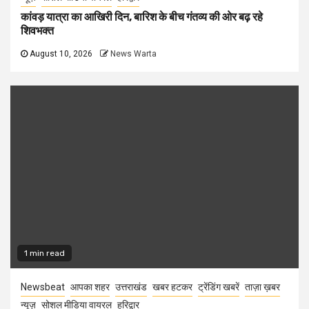
कांवड़ यात्रा का आखिरी दिन, बारिश के बीच गंतव्य की ओर बढ़ रहे
शिवभक्त
August 10, 2026
News Warta
1 min read
Newsbeat
आपका शहर
उत्तराखंड
खबर हटकर
ट्रेंडिंग खबरें
ताज़ा ख़बर
न्यूज़
सोशल मीडिया वायरल
हरिद्वार