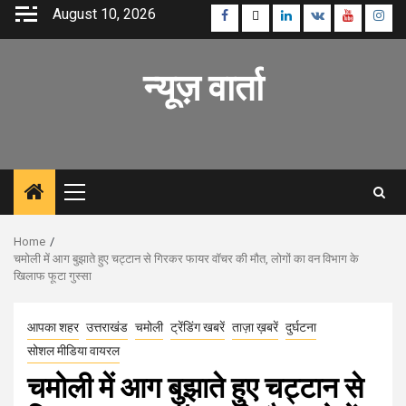
Skip
August 10, 2026
Facebook
Twitter
Linkedin
VK
Youtube
Inst
to
content
न्यूज़ वार्ता
Primary
Menu
Home
चमोली में आग बुझाते हुए चट्टान से गिरकर फायर वॉचर की मौत, लोगों का वन विभाग के
खिलाफ फूटा गुस्सा
आपका शहर
उत्तराखंड
चमोली
ट्रेंडिंग खबरें
ताज़ा ख़बरें
दुर्घटना
सोशल मीडिया वायरल
चमोली में आग बुझाते हुए चट्टान से