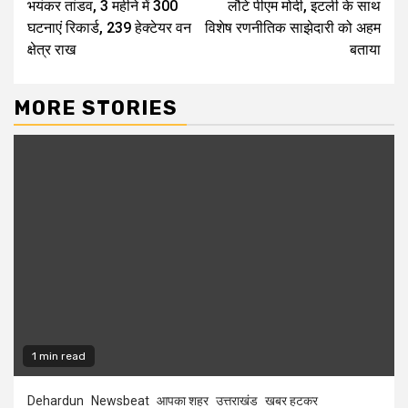
भयंकर तांडव, 3 महीने में 300
लौटे पीएम मोदी, इटली के साथ
घटनाएं रिकार्ड, 239 हेक्टेयर वन
विशेष रणनीतिक साझेदारी को अहम
क्षेत्र राख
बताया
MORE STORIES
1 min read
Dehardun
Newsbeat
आपका शहर
उत्तराखंड
खबर हटकर