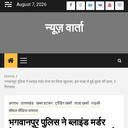
Skip
August 7, 2026
Facebook
Twitter
Linkedin
VK
Youtube
Inst
to
content
न्यूज़ वार्ता
Primary
Menu
Home
भगवानपुर पुलिस ने ब्लाइंड मर्डर केस का किया खुलासा, इस वजह से हुई युवक की हत्या, 5
गिरफ्तार
अपराध
उत्तराखंड
खबर हटकर
ट्रेंडिंग खबरें
ताज़ा ख़बरें
रुड़की
सोशल मीडिया वायरल
भगवानपुर पुलिस ने ब्लाइंड मर्डर