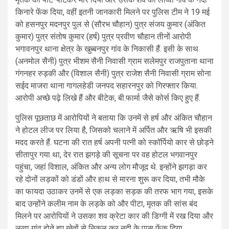
किनारे फेंक दिया, वहीं इतनी जानकारी मिलने पर पुलिस टीम ने 19 मई
को हसनपुर मदनपुर पुल से (सौरभ चौहान) पुत्र संजय कुमार (अंकित
कुमार) पुत्र संतोष कुमार (हर्ष) पुत्र प्रवीण चौहान तीनों आरोपी
भगावनपुर थाना क्षेत्र के खुब्बनपुर गांव के निकासी हैं. इसी के साथ
(अनमोल सैनी) पुत्र भीशम सैनी निवासी ग्राम सलेमपुर राजपुताना थाना
गंगनहर रुड़की और (विशाल सैनी) पुत्र राजेश सैनी निवासी ग्राम सोना
सईद माजरा थाना गागलहेडी जनपद सहारनपुर को गिरफ्तार किया.
आरोपी अच्छे पढ़े लिखे हैं और बीटेक, बी.फार्मा जैसे कोर्स किए हुए हैं.
पुलिस पूछताछ में आरोपियों ने बताया कि उनमें से हर्ष और अंकित चौहान
ने होटल लीज पर लिया है, जिसको चलाने में अर्पित और ऋषि भी इसकी
मदद करते हैं. घटना की रात हर्ष अपनी पत्नी को स्कॉर्पियो कार से छोड़ने
सीतापुर गया था, देर रात झगड़े की सूचना पर वह होटल भगवानपुर
पहुंचा, जहां विशाल, अंकित और अन्य लोग मौजूद थे. इन्होंने झगड़ा कर
रहे दोनों लड़कों को डंडों और हाथ से मारना शुरू कर दिया, तभी मौके
का फायदा उठाकर उनमें से एक लड़का सड़क की तरफ भाग गया, इसके
बाद उन्होंने कलीम नाम के लड़के को और पीटा, मृतक की सांस बंद
मिलने पर आरोपियों ने उसका शव क्रेटा कार की डिग्गी में रख दिया और
लव्वा गांव होते हुए खेतों से निकल कर नदी के पास फेंक दिया.