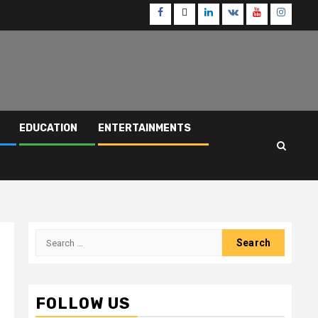
Facebook
Twitter
Linkedin
VK
Youtube
Instagr
EDUCATION
ENTERTAINMENTS
Search
for:
FOLLOW US