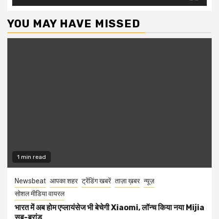
YOU MAY HAVE MISSED
1 min read
Newsbeat
आपका शहर
ट्रेंडिंग खबरें
ताज़ा ख़बर
न्यूज़
सोशल मीडिया वायरल
भारत में अब होम एप्लायंसेज भी बेचेगी Xiaomi, लॉन्च किया नया Mijia
सब-ब्रांड