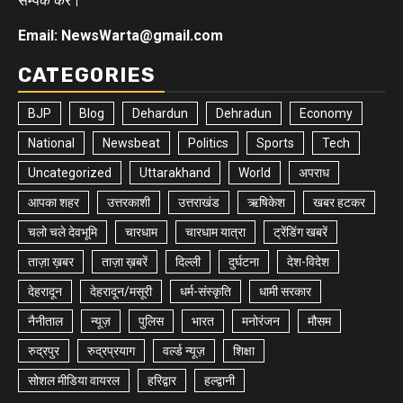
सम्पर्क करे।
Email: NewsWarta@gmail.com
CATEGORIES
BJP
Blog
Dehardun
Dehradun
Economy
National
Newsbeat
Politics
Sports
Tech
Uncategorized
Uttarakhand
World
अपराध
आपका शहर
उत्तरकाशी
उत्तराखंड
ऋषिकेश
खबर हटकर
चलो चले देवभूमि
चारधाम
चारधाम यात्रा
ट्रेंडिंग खबरें
ताज़ा ख़बर
ताज़ा ख़बरें
दिल्ली
दुर्घटना
देश-विदेश
देहरादून
देहरादून/मसूरी
धर्म-संस्कृति
धामी सरकार
नैनीताल
न्यूज़
पुलिस
भारत
मनोरंजन
मौसम
रुद्रपुर
रुद्रप्रयाग
वर्ल्ड न्यूज़
शिक्षा
सोशल मीडिया वायरल
हरिद्वार
हल्द्वानी