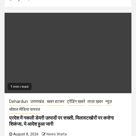
1 min read
Dehardun
उत्तराखंड
खबर हटकर
ट्रेंडिंग खबरें
ताज़ा ख़बर
न्यूज़
सोशल मीडिया वायरल
प्रदेश में नकली डेयरी उत्पादों पर सख्ती, मिलावटखोरों पर कसेगा
शिकंजा, ये आदेश हुआ जारी
August 8, 2026
News Warta