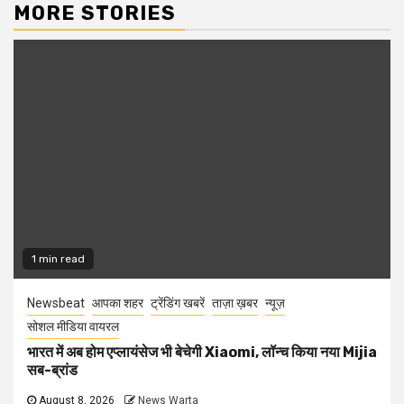
MORE STORIES
1 min read
Newsbeat
आपका शहर
ट्रेंडिंग खबरें
ताज़ा ख़बर
न्यूज़
सोशल मीडिया वायरल
भारत में अब होम एप्लायंसेज भी बेचेगी Xiaomi, लॉन्च किया नया Mijia
सब-ब्रांड
August 8, 2026
News Warta