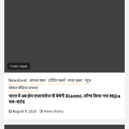
1 min read
Newsbeat
आपका शहर
ट्रेंडिंग खबरें
ताज़ा ख़बर
न्यूज़
सोशल मीडिया वायरल
भारत में अब होम एप्लायंसेज भी बेचेगी Xiaomi, लॉन्च किया नया Mijia
सब-ब्रांड
August 8, 2026
News Warta