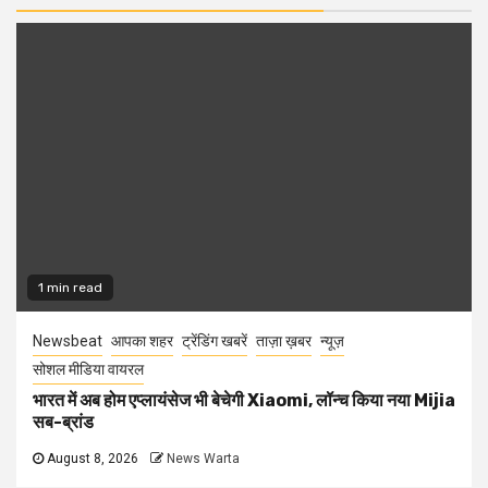
1 min read
Newsbeat
आपका शहर
ट्रेंडिंग खबरें
ताज़ा ख़बर
न्यूज़
सोशल मीडिया वायरल
भारत में अब होम एप्लायंसेज भी बेचेगी Xiaomi, लॉन्च किया नया Mijia
सब-ब्रांड
August 8, 2026
News Warta