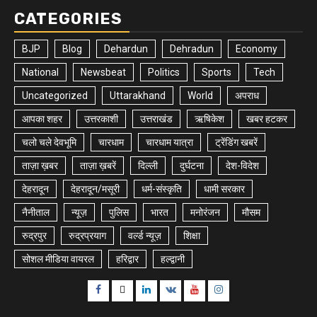
CATEGORIES
BJP
Blog
Dehardun
Dehradun
Economy
National
Newsbeat
Politics
Sports
Tech
Uncategorized
Uttarakhand
World
अपराध
आपका शहर
उत्तरकाशी
उत्तराखंड
ऋषिकेश
खबर हटकर
चलो चले देवभूमि
चारधाम
चारधाम यात्रा
ट्रेंडिंग खबरें
ताज़ा ख़बर
ताज़ा ख़बरें
दिल्ली
दुर्घटना
देश-विदेश
देहरादून
देहरादून/मसूरी
धर्म-संस्कृति
धामी सरकार
नैनीताल
न्यूज़
पुलिस
भारत
मनोरंजन
मौसम
रुद्रपुर
रुद्रप्रयाग
वर्ल्ड न्यूज़
शिक्षा
सोशल मीडिया वायरल
हरिद्वार
हल्द्वानी
Facebook
Twitter
Linkedin
VK
Youtube
Instagram