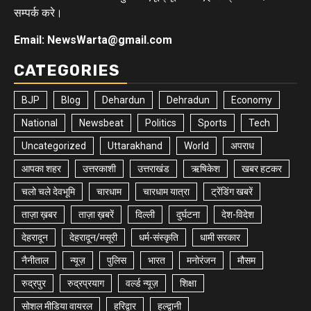
सम्पर्क करे।
Email: NewsWarta@gmail.com
CATEGORIES
BJP
Blog
Dehardun
Dehradun
Economy
National
Newsbeat
Politics
Sports
Tech
Uncategorized
Uttarakhand
World
अपराध
आपका शहर
उत्तरकाशी
उत्तराखंड
ऋषिकेश
खबर हटकर
चलो चले देवभूमि
चारधाम
चारधाम यात्रा
ट्रेंडिंग खबरें
ताज़ा ख़बर
ताज़ा ख़बरें
दिल्ली
दुर्घटना
देश-विदेश
देहरादून
देहरादून/मसूरी
धर्म-संस्कृति
धामी सरकार
नैनीताल
न्यूज़
पुलिस
भारत
मनोरंजन
मौसम
रुद्रपुर
रुद्रप्रयाग
वर्ल्ड न्यूज़
शिक्षा
सोशल मीडिया वायरल
हरिद्वार
हल्द्वानी