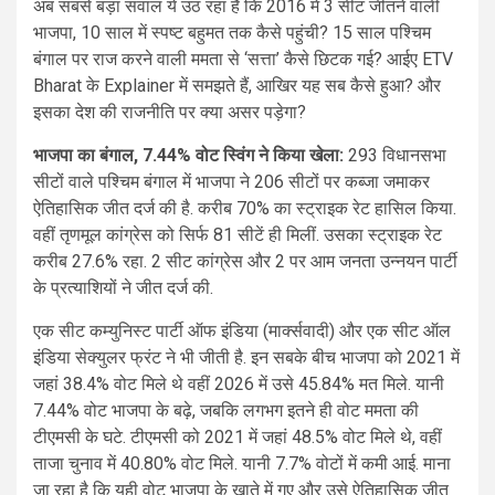
अब सबसे बड़ा सवाल ये उठ रहा है कि 2016 में 3 सीट जीतने वाली
भाजपा, 10 साल में स्पष्ट बहुमत तक कैसे पहुंची? 15 साल पश्चिम
बंगाल पर राज करने वाली ममता से ‘सत्ता’ कैसे छिटक गई? आईए ETV
Bharat के Explainer में समझते हैं, आखिर यह सब कैसे हुआ? और
इसका देश की राजनीति पर क्या असर पड़ेगा?
भाजपा का बंगाल, 7.44% वोट स्विंग ने किया खेला:
293 विधानसभा
सीटों वाले पश्चिम बंगाल में भाजपा ने 206 सीटों पर कब्जा जमाकर
ऐतिहासिक जीत दर्ज की है. करीब 70% का स्ट्राइक रेट हासिल किया.
वहीं तृणमूल कांग्रेस को सिर्फ 81 सीटें ही मिलीं. उसका स्ट्राइक रेट
करीब 27.6% रहा. 2 सीट कांग्रेस और 2 पर आम जनता उन्नयन पार्टी
के प्रत्याशियों ने जीत दर्ज की.
एक सीट कम्युनिस्ट पार्टी ऑफ इंडिया (मार्क्सवादी) और एक सीट ऑल
इंडिया सेक्युलर फ्रंट ने भी जीती है. इन सबके बीच भाजपा को 2021 में
जहां 38.4% वोट मिले थे वहीं 2026 में उसे 45.84% मत मिले. यानी
7.44% वोट भाजपा के बढ़े, जबकि लगभग इतने ही वोट ममता की
टीएमसी के घटे. टीएमसी को 2021 में जहां 48.5% वोट मिले थे, वहीं
ताजा चुनाव में 40.80% वोट मिले. यानी 7.7% वोटों में कमी आई. माना
जा रहा है कि यही वोट भाजपा के खाते में गए और उसे ऐतिहासिक जीत