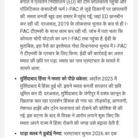
बंगाल में प्रवर्तन निदेशालय (ED) की टीम कोलकाता पहुंची और
पॉलिटिकल कंसल्टेंसी फर्म I-PAC से जुड़े ठिकानों पर छापामारी
की. ममता बनर्जी खुद उस दफ्तर में पहुंच गईं, जहां ED छानबीन
कर रही थी. दरअसल, 2019 के लोकसभा चुनाव के बाद से ही I-
PAC टीएमसी के साथ काम कर रही थी. जांच में पता चला कि
कोयला चोरी घोटाले का धन I-PAC तक पहुंचा है. ईडी के
मुताबिक, इस पैसे का इस्तेमाल गोवा विधानसभा चुनाव में I-PAC
ने टीएमसी के प्रचार के लिए किया. ईडी की कार्रवाई का असर
ममता की छवि पर पड़ा. ममता का नाम भ्रष्टाचार के मामले में
सामने आया.
मुर्शिदाबाद हिंसा ने ममता को पीछे धकेला:
अप्रैल 2025 में
मुर्शिदाबाद में हिंसा हुई थी. इसने ममता बनर्जी सरकार की छवि
धूमिल कर दी. दरअसल, मुर्शिदाबाद के जंगीपुर में वक्फ कानून के
खिलाफ चल रहा प्रदर्शन हिंसक हो गया था. तोड़फोड़, आगजनी,
नेशनल हाईवे और ट्रेन यातायात को रोकने की कोशिश भी की
गई. इस घटना के बाद से विपक्ष ने आरोप लगाने शुरू किए कि
ममता अपने राज्य में हिंसा रोकने की जगह उसे बढ़ावा देती हैं.
पाड़ा क्लब ने डुबोई नैय्या:
भ्रष्टाचार चुनाव 2026 का एक