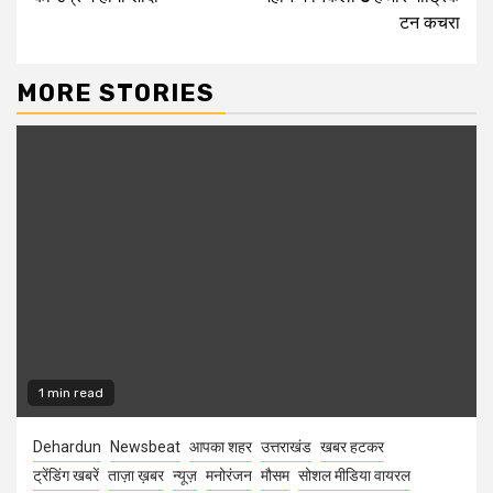
टन कचरा
MORE STORIES
1 min read
Dehardun
Newsbeat
आपका शहर
उत्तराखंड
खबर हटकर
ट्रेंडिंग खबरें
ताज़ा ख़बर
न्यूज़
मनोरंजन
मौसम
सोशल मीडिया वायरल