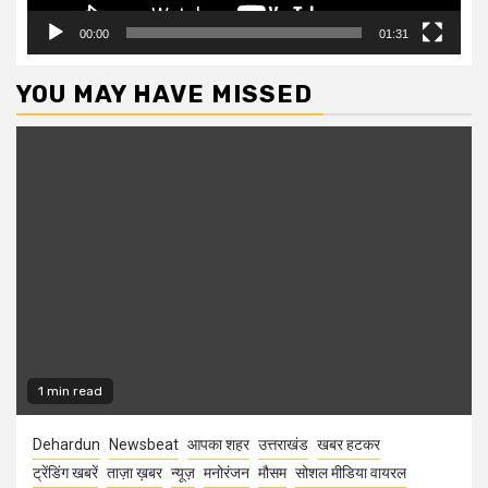
00:00
01:31
YOU MAY HAVE MISSED
1 min read
Dehardun
Newsbeat
आपका शहर
उत्तराखंड
खबर हटकर
ट्रेंडिंग खबरें
ताज़ा ख़बर
न्यूज़
मनोरंजन
मौसम
सोशल मीडिया वायरल