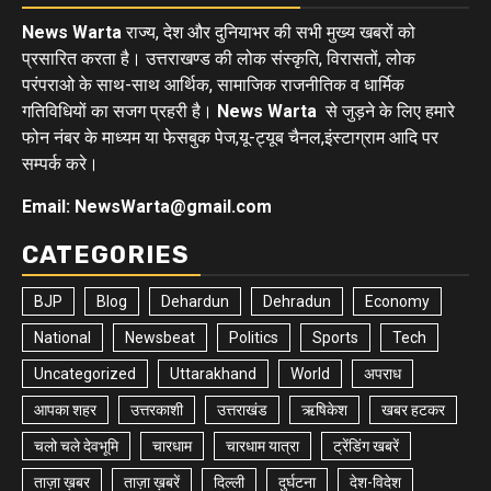
News Warta
राज्य, देश और दुनियाभर की सभी मुख्य खबरों को
प्रसारित करता है। उत्तराखण्ड की लोक संस्कृति, विरासतों, लोक
परंपराओ के साथ-साथ आर्थिक, सामाजिक राजनीतिक व धार्मिक
गतिविधियों का सजग प्रहरी है।
News Warta
से जुड़ने के लिए हमारे
फोन नंबर के माध्यम या फेसबुक पेज,यू-ट्यूब चैनल,इंस्टाग्राम आदि पर
सम्पर्क करे।
Email: NewsWarta@gmail.com
CATEGORIES
BJP
Blog
Dehardun
Dehradun
Economy
National
Newsbeat
Politics
Sports
Tech
Uncategorized
Uttarakhand
World
अपराध
आपका शहर
उत्तरकाशी
उत्तराखंड
ऋषिकेश
खबर हटकर
चलो चले देवभूमि
चारधाम
चारधाम यात्रा
ट्रेंडिंग खबरें
ताज़ा ख़बर
ताज़ा ख़बरें
दिल्ली
दुर्घटना
देश-विदेश