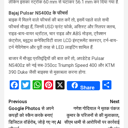
लेकिन इसका स्ट्रोक 60 mm से घटाकर 56.1 mm कर दिया गया है.
Bajaj Pulsar NS400z के फीचर्स
बाइक में मिलने वाले फीचर्स की बात करें तो, इसमें पहले वाले सभी
फीचर्स मौजूद हैं, जिनमें USD फ्रंट फोर्क, असिस्ट और स्लिपर क्लच,
राइड-बाय-वायर थ्रॉटल, चार राइड और ABS मोड्स, ट्रैक्शन
कंट्रोल, ब्लूटूथ कनेक्टिविटी वाला LCD इंस्ट्रूमेंट क्लस्टर, टर्न-बाय-
टर्न नेविगेशन और पूरी तरह से LED लाइटिंग शामिल हैं.
बाजार में मौजूद प्रतिद्वंद्वियों की बात करें तो, अपडेटेड Pulsar
NS400z को नई सब-350cc Triumph Speed ​​400 और KTM
390 Duke जैसी बाइक्स से मुकाबला करना होगा.
Facebook
Twitter
WhatsApp
Pinterest
X
Sha
Share
Continue
Previous
Next
Google Photos से अपने
गणेश गोदियाल ने मृतक पंकज
Reading
कपड़ों को स्कैन करके बनाएं
कुमार के परिजनों से की मुलाकात,
डिजिटल वॉर्डरोब, जोड़े गए नए AI
सीएम धामी से आरोपियों पर कार्रवाई