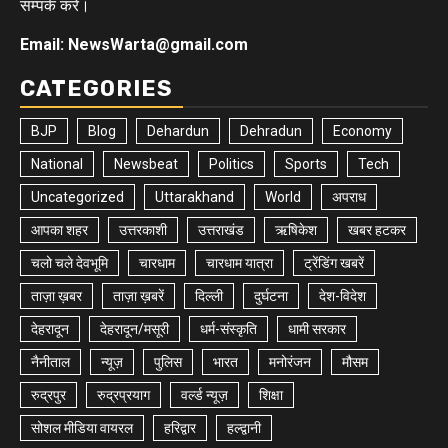
सम्पर्क करे।
Email: NewsWarta@gmail.com
CATEGORIES
BJP
Blog
Dehardun
Dehradun
Economy
National
Newsbeat
Politics
Sports
Tech
Uncategorized
Uttarakhand
World
अपराध
आपका शहर
उत्तरकाशी
उत्तराखंड
ऋषिकेश
खबर हटकर
चलो चले देवभूमि
चारधाम
चारधाम यात्रा
ट्रेंडिंग खबरें
ताज़ा ख़बर
ताज़ा ख़बरें
दिल्ली
दुर्घटना
देश-विदेश
देहरादून
देहरादून/मसूरी
धर्म-संस्कृति
धामी सरकार
नैनीताल
न्यूज़
पुलिस
भारत
मनोरंजन
मौसम
रुद्रपुर
रुद्रप्रयाग
वर्ल्ड न्यूज़
शिक्षा
सोशल मीडिया वायरल
हरिद्वार
हल्द्वानी