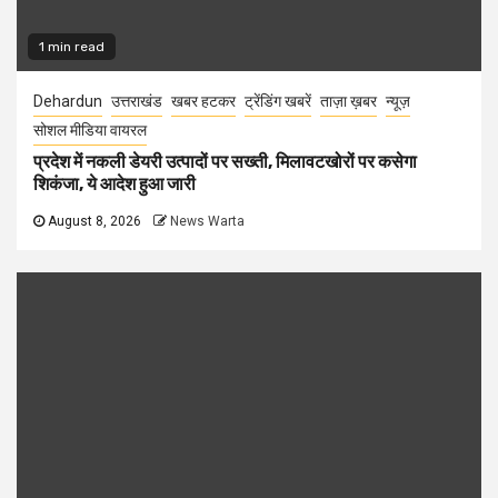
1 min read
Dehardun
उत्तराखंड
खबर हटकर
ट्रेंडिंग खबरें
ताज़ा ख़बर
न्यूज़
सोशल मीडिया वायरल
प्रदेश में नकली डेयरी उत्पादों पर सख्ती, मिलावटखोरों पर कसेगा
शिकंजा, ये आदेश हुआ जारी
August 8, 2026
News Warta