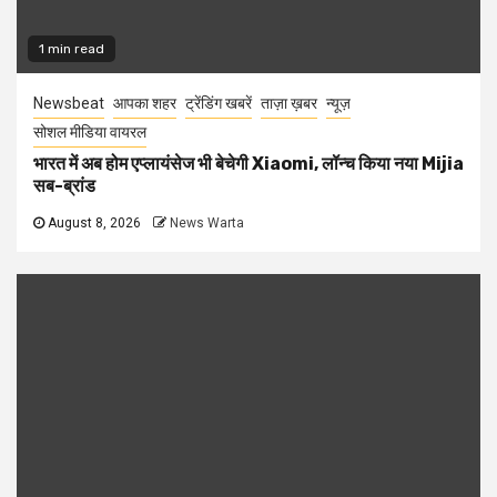
1 min read
Newsbeat
आपका शहर
ट्रेंडिंग खबरें
ताज़ा ख़बर
न्यूज़
सोशल मीडिया वायरल
भारत में अब होम एप्लायंसेज भी बेचेगी Xiaomi, लॉन्च किया नया Mijia
सब-ब्रांड
August 8, 2026
News Warta