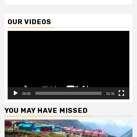
OUR VIDEOS
Video
Player
00:00
01:31
YOU MAY HAVE MISSED