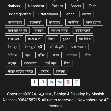
National
Newsbeat
Politics
Sports
Tech
Uncategorized
Uttarakhand
World
अपराध
आपका शहर
उत्तरकाशी
उत्तराखंड
ऋषिकेश
खबर हटकर
चलो चले देवभूमि
चारधाम
चारधाम यात्रा
ट्रेंडिंग खबरें
ताज़ा ख़बर
ताज़ा ख़बरें
दिल्ली
दुर्घटना
देश-विदेश
देहरादून
देहरादून/मसूरी
धर्म-संस्कृति
धामी सरकार
नैनीताल
न्यूज़
पुलिस
भारत
मनोरंजन
मौसम
रुद्रपुर
रुद्रप्रयाग
वर्ल्ड न्यूज़
शिक्षा
सोशल मीडिया वायरल
हरिद्वार
हल्द्वानी
Facebook
Twitter
Linkedin
VK
Youtube
Instagram
Copyright©2024, न्यूज़ वार्ता , Design & Develop by Manish
Naithani 9084358715. All rights reserved.
|
Newsphere
by AF
themes.