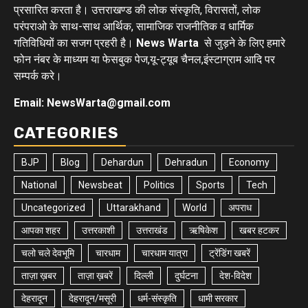
प्रसारित करता है। उत्तराखण्ड की लोक संस्कृति, विरासतों, लोक
परंपराओ के साथ-साथ आर्थिक, सामाजिक राजनीतिक व धार्मिक
गतिविधियों का सजग प्रहरी है।
News Warta
से जुड़ने के लिए हमारे
फोन नंबर के माध्यम या फेसबुक पेज,यू-ट्यूब चैनल,इंस्टाग्राम आदि पर
सम्पर्क करे।
Email: NewsWarta@gmail.com
CATEGORIES
BJP
Blog
Dehardun
Dehradun
Economy
National
Newsbeat
Politics
Sports
Tech
Uncategorized
Uttarakhand
World
अपराध
आपका शहर
उत्तरकाशी
उत्तराखंड
ऋषिकेश
खबर हटकर
चलो चले देवभूमि
चारधाम
चारधाम यात्रा
ट्रेंडिंग खबरें
ताज़ा ख़बर
ताज़ा ख़बरें
दिल्ली
दुर्घटना
देश-विदेश
देहरादून
देहरादून/मसूरी
धर्म-संस्कृति
धामी सरकार