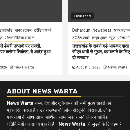
1 min read
उत्तराखंड
खबर हटकर
ट्रेंडिंग खबरें
Dehardun
Newsbeat
खबर हटक
ूज़
सोशल मीडिया वायरल
ट्रेंडिंग खबरें
ताज़ा ख़बर
न्यूज़
सोशल मी
ली डेयरी उत्पादों पर सख्ती,
उत्तराखंड के सबसे बड़े आयकर दात
 पर कसेगा शिकंजा, ये आदेश हुआ
सीएम धामी से गुहार, घर बनाने के लि
दो सरकार
2026
News Warta
August 8, 2026
News Warta
ABOUT NEWS WARTA
News Warta
राज्य, देश और दुनियाभर की सभी मुख्य खबरों को
प्रसारित करता है। उत्तराखण्ड की लोक संस्कृति, विरासतों, लोक
परंपराओ के साथ-साथ आर्थिक, सामाजिक राजनीतिक व धार्मिक
गतिविधियों का सजग प्रहरी है।
News Warta
से जुड़ने के लिए हमारे