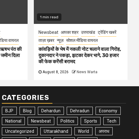
1 min read
र
Newsbeat
आपका शहर
उत्तराखंड
ट्रेंडिंग खबरें
डिया वायरल
ताज़ा ख़बर
न्यूज़
सोशल मीडिया वायरल
ा ऋषभ पंत की
कांवड़ियों के भेष में नकली नोट चलाने वाला गिरोह,
ए जमीन दिला
दुकानदार ने पकड़ा, झटका देकर भागे, 30 हजार
की फेक करेंसी बरामद
August 8, 2026
News Warta
CATEGORIES
BJP
Blog
Dehardun
Dehradun
Economy
National
Newsbeat
Politics
Sports
Tech
Uncategorized
Uttarakhand
World
अपराध