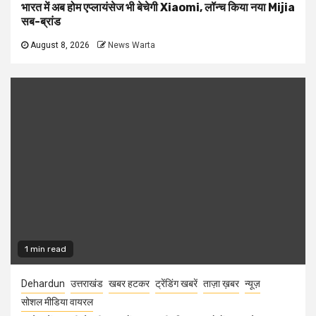
भारत में अब होम एप्लायंसेज भी बेचेगी Xiaomi, लॉन्च किया नया Mijia
सब-ब्रांड
August 8, 2026
News Warta
1 min read
Dehardun
उत्तराखंड
खबर हटकर
ट्रेंडिंग खबरें
ताज़ा ख़बर
न्यूज़
सोशल मीडिया वायरल