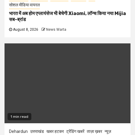
सोशल मीडिया वायरल
भारत में अब होम एप्लायंसेज भी बेचेगी Xiaomi, लॉन्च किया नया Mijia
सब-ब्रांड
August 8, 2026
News Warta
1 min read
Dehardun
उत्तराखंड
खबर हटकर
ट्रेंडिंग खबरें
ताज़ा ख़बर
न्यूज़