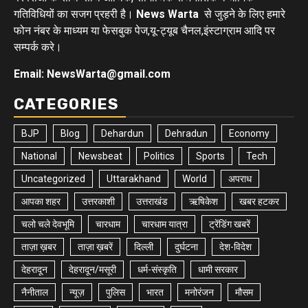
गतिविधियों का सजग प्रहरी है।
News Warta
से जुड़ने के लिए हमारे
फोन नंबर के माध्यम या फेसबुक पेज,यू-ट्यूब चैनल,इंस्टाग्राम आदि पर
सम्पर्क करे।
Email: NewsWarta@gmail.com
CATEGORIES
BJP
Blog
Dehardun
Dehradun
Economy
National
Newsbeat
Politics
Sports
Tech
Uncategorized
Uttarakhand
World
अपराध
आपका शहर
उत्तरकाशी
उत्तराखंड
ऋषिकेश
खबर हटकर
चलो चले देवभूमि
चारधाम
चारधाम यात्रा
ट्रेंडिंग खबरें
ताज़ा ख़बर
ताज़ा ख़बरें
दिल्ली
दुर्घटना
देश-विदेश
देहरादून
देहरादून/मसूरी
धर्म-संस्कृति
धामी सरकार
नैनीताल
न्यूज़
पुलिस
भारत
मनोरंजन
मौसम