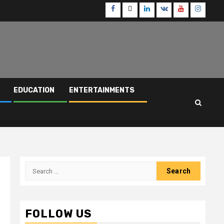
Facebook
Twitter
Linkedin
VK
Youtube
Instagr
EDUCATION
ENTERTAINMENTS
Search
for:
FOLLOW US