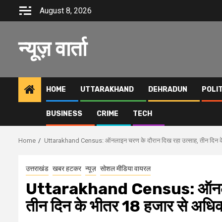
Skip
August 8, 2026
to
content
न्यूज़ वार्ता
HOME
UTTARAKHAND
DEHRADUN
POLI
BUSINESS
CRIME
TECH
Home
Uttarakhand Census: ऑनलाइन चरण के दौरान दिख रहा उत्साह, तीन दिन क
उत्तराखंड
खबर हटकर
न्यूज़
सोशल मीडिया वायरल
Uttarakhand Census: ऑनलाइन 
तीन दिन के भीतर 18 हजार से अधि