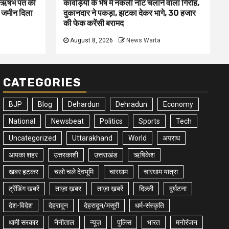
ा ऋषभ पंत की
कांवड़ियों के भेष में नकली नोट चलाने वाला गिरोह,
ए जमीन दिला
दुकानदार ने पकड़ा, झटका देकर भागे, 30 हजार
की फेक करेंसी बरामद
August 8, 2026
News Warta
CATEGORIES
BJP
Blog
Dehardun
Dehradun
Economy
National
Newsbeat
Politics
Sports
Tech
Uncategorized
Uttarakhand
World
अपराध
आपका शहर
उत्तरकाशी
उत्तराखंड
ऋषिकेश
खबर हटकर
चलो चले देवभूमि
चारधाम
चारधाम यात्रा
ट्रेंडिंग खबरें
ताज़ा ख़बर
ताज़ा ख़बरें
दिल्ली
दुर्घटना
देश-विदेश
देहरादून
देहरादून/मसूरी
धर्म-संस्कृति
धामी सरकार
नैनीताल
न्यूज़
पुलिस
भारत
मनोरंजन