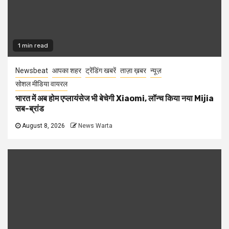
1 min read
Newsbeat
आपका शहर
ट्रेंडिंग खबरें
ताज़ा ख़बर
न्यूज़
सोशल मीडिया वायरल
भारत में अब होम एप्लायंसेज भी बेचेगी Xiaomi, लॉन्च किया नया Mijia
सब-ब्रांड
August 8, 2026
News Warta