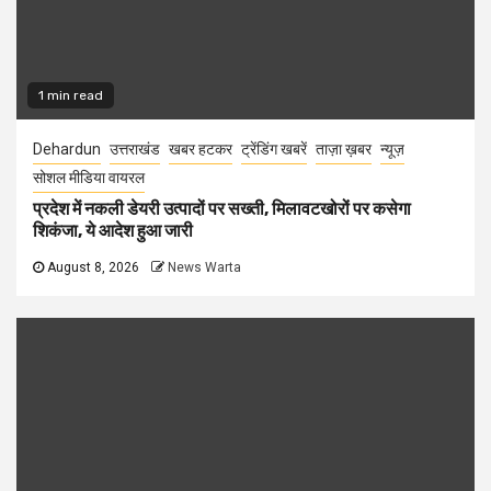
1 min read
Dehardun
उत्तराखंड
खबर हटकर
ट्रेंडिंग खबरें
ताज़ा ख़बर
न्यूज़
सोशल मीडिया वायरल
प्रदेश में नकली डेयरी उत्पादों पर सख्ती, मिलावटखोरों पर कसेगा
शिकंजा, ये आदेश हुआ जारी
August 8, 2026
News Warta