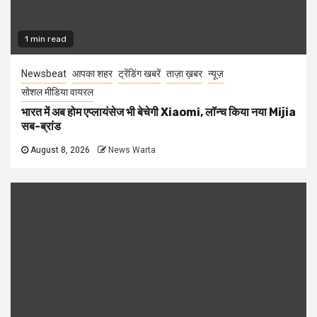
1 min read
Newsbeat
आपका शहर
ट्रेंडिंग खबरें
ताज़ा ख़बर
न्यूज़
सोशल मीडिया वायरल
भारत में अब होम एप्लायंसेज भी बेचेगी Xiaomi, लॉन्च किया नया Mijia
सब-ब्रांड
August 8, 2026
News Warta