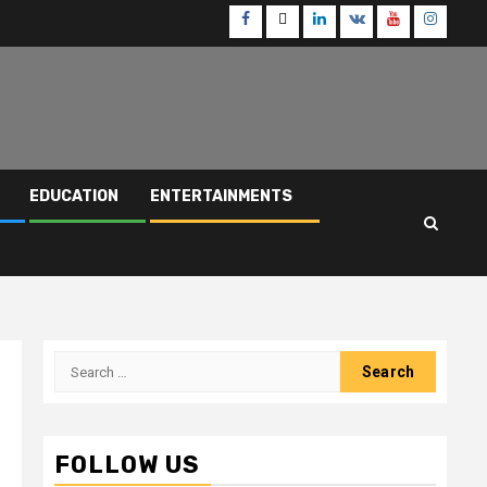
Facebook
Twitter
Linkedin
VK
Youtube
Instagr
EDUCATION
ENTERTAINMENTS
Search
for:
FOLLOW US