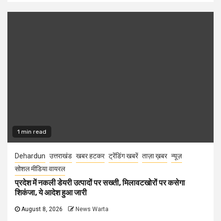
1 min read
Dehardun
उत्तराखंड
खबर हटकर
ट्रेंडिंग खबरें
ताज़ा ख़बर
न्यूज़
सोशल मीडिया वायरल
प्रदेश में नकली डेयरी उत्पादों पर सख्ती, मिलावटखोरों पर कसेगा
शिकंजा, ये आदेश हुआ जारी
August 8, 2026
News Warta