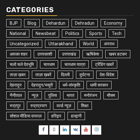
CATEGORIES
BJP
Blog
Dehardun
Dehradun
Economy
National
Newsbeat
Politics
Sports
Tech
Uncategorized
Uttarakhand
World
अपराध
आपका शहर
उत्तरकाशी
उत्तराखंड
ऋषिकेश
खबर हटकर
चलो चले देवभूमि
चारधाम
चारधाम यात्रा
ट्रेंडिंग खबरें
ताज़ा ख़बर
ताज़ा ख़बरें
दिल्ली
दुर्घटना
देश-विदेश
देहरादून
देहरादून/मसूरी
धर्म-संस्कृति
धामी सरकार
नैनीताल
न्यूज़
पुलिस
भारत
मनोरंजन
मौसम
रुद्रपुर
रुद्रप्रयाग
वर्ल्ड न्यूज़
शिक्षा
सोशल मीडिया वायरल
हरिद्वार
हल्द्वानी
Facebook
Twitter
Linkedin
VK
Youtube
Instagram