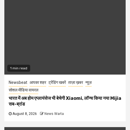
1 min read
Newsbeat
आपका शहर
ट्रेंडिंग खबरें
ताज़ा ख़बर
न्यूज़
सोशल मीडिया वायरल
भारत में अब होम एप्लायंसेज भी बेचेगी Xiaomi, लॉन्च किया नया Mijia
सब-ब्रांड
August 8, 2026
News Warta