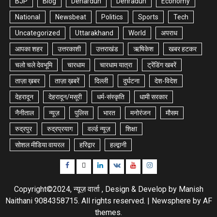
BJP
Blog
Dehardun
Dehradun
Economy
National
Newsbeat
Politics
Sports
Tech
Uncategorized
Uttarakhand
World
अपराध
आपका शहर
उत्तरकाशी
उत्तराखंड
ऋषिकेश
खबर हटकर
चलो चले देवभूमि
चारधाम
चारधाम यात्रा
ट्रेंडिंग खबरें
ताज़ा ख़बर
ताज़ा ख़बरें
दिल्ली
दुर्घटना
देश-विदेश
देहरादून
देहरादून/मसूरी
धर्म-संस्कृति
धामी सरकार
नैनीताल
न्यूज़
पुलिस
भारत
मनोरंजन
मौसम
रुद्रपुर
रुद्रप्रयाग
वर्ल्ड न्यूज़
शिक्षा
सोशल मीडिया वायरल
हरिद्वार
हल्द्वानी
Facebook
Twitter
Linkedin
VK
Youtube
Instagram
Copyright©2024, न्यूज़ वार्ता , Design & Develop by Manish
Naithani 9084358715. All rights reserved.
|
Newsphere
by AF
themes.