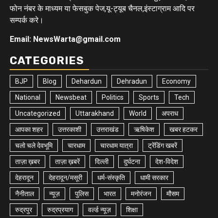
फोन नंबर के माध्यम या फेसबुक पेज,यू-ट्यूब चैनल,इंस्टाग्राम आदि पर
सम्पर्क करे।
Email: NewsWarta@gmail.com
CATEGORIES
BJP
Blog
Dehardun
Dehradun
Economy
National
Newsbeat
Politics
Sports
Tech
Uncategorized
Uttarakhand
World
अपराध
आपका शहर
उत्तरकाशी
उत्तराखंड
ऋषिकेश
खबर हटकर
चलो चले देवभूमि
चारधाम
चारधाम यात्रा
ट्रेंडिंग खबरें
ताज़ा ख़बर
ताज़ा ख़बरें
दिल्ली
दुर्घटना
देश-विदेश
देहरादून
देहरादून/मसूरी
धर्म-संस्कृति
धामी सरकार
नैनीताल
न्यूज़
पुलिस
भारत
मनोरंजन
मौसम
रुद्रपुर
रुद्रप्रयाग
वर्ल्ड न्यूज़
शिक्षा