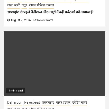
ताज़ा ख़बरें
न्यूज़
सोशल मीडिया वायरल
सप्ताहांत से पहले नैनीताल और मसूरी में बढ़ी पर्यटकों की आवाजाही
August 7, 2026
News Warta
1 min read
Dehardun
Newsbeat
उत्तराखण्ड
खबर हटकर
ट्रेंडिंग खबरें
ताज़ा ख़बर
न्यूज़
सोशल मीडिया वायरल