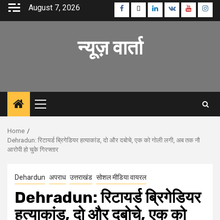
Skip
August 7, 2026
Facebook
Twitter
Linkedin
VK
Youtube
Inst
to
content
न्यूज़ वार्ता
Primary
Menu
Home
Dehradun: रिटायर्ड ब्रिगेडियर हत्याकांड, दो और दबोचे, एक को गोली लगी, अब तक नौ
आरोपी हो चुके गिरफ्तार
Dehardun
अपराध
उत्तराखंड
सोशल मीडिया वायरल
Dehradun: रिटायर्ड ब्रिगेडियर
हत्याकांड, दो और दबोचे, एक को