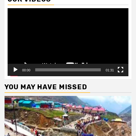
Video
Player
00:00
01:31
YOU MAY HAVE MISSED