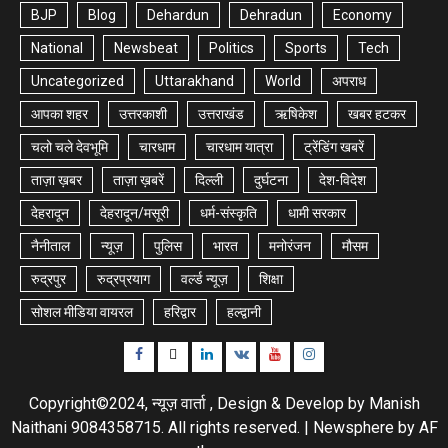
BJP
Blog
Dehardun
Dehradun
Economy
National
Newsbeat
Politics
Sports
Tech
Uncategorized
Uttarakhand
World
अपराध
आपका शहर
उत्तरकाशी
उत्तराखंड
ऋषिकेश
खबर हटकर
चलो चले देवभूमि
चारधाम
चारधाम यात्रा
ट्रेंडिंग खबरें
ताज़ा ख़बर
ताज़ा ख़बरें
दिल्ली
दुर्घटना
देश-विदेश
देहरादून
देहरादून/मसूरी
धर्म-संस्कृति
धामी सरकार
नैनीताल
न्यूज़
पुलिस
भारत
मनोरंजन
मौसम
रुद्रपुर
रुद्रप्रयाग
वर्ल्ड न्यूज़
शिक्षा
सोशल मीडिया वायरल
हरिद्वार
हल्द्वानी
Facebook
Twitter
Linkedin
VK
Youtube
Instagram
Copyright©2024, न्यूज़ वार्ता , Design & Develop by Manish
Naithani 9084358715. All rights reserved.
|
Newsphere
by AF