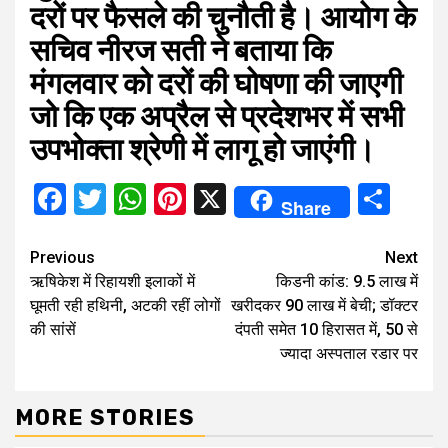
दरों पर फैसले की चुनौती है। आयोग के
सचिव नीरज सती ने बताया कि
मंगलवार को दरों की घोषणा की जाएगी
जो कि एक अप्रैल से प्रदेशभर में सभी
उपभोक्ता श्रेणी में लागू हो जाएंगी।
Facebook
Twitter
WhatsApp
Pinterest
X
Sha
Share
Continue
Previous
Next
ऋषिकेश में रिहायशी इलाकों में
किडनी कांड: 9.5 लाख में
Reading
घूमती रही हथिनी, अटकी रहीं लोगों
खरीदकर 90 लाख में बेची; डॉक्टर
की सांसें
दंपती समेत 10 हिरासत में, 50 से
ज्यादा अस्पताल रडार पर
MORE STORIES