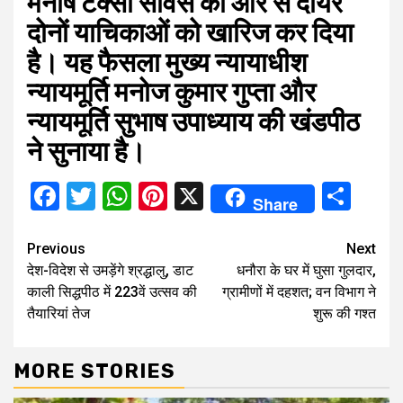
मनीष टैक्सी सर्विस की ओर से दायर
दोनों याचिकाओं को खारिज कर दिया
है। यह फैसला मुख्य न्यायाधीश
न्यायमूर्ति मनोज कुमार गुप्ता और
न्यायमूर्ति सुभाष उपाध्याय की खंडपीठ
ने सुनाया है।
Facebook
Twitter
WhatsApp
Pinterest
X
Sha
Share
Continue
Previous
Next
देश-विदेश से उमड़ेंगे श्रद्धालु, डाट
धनौरा के घर में घुसा गुलदार,
Reading
काली सिद्धपीठ में 223वें उत्सव की
ग्रामीणों में दहशत; वन विभाग ने
तैयारियां तेज
शुरू की गश्त
MORE STORIES