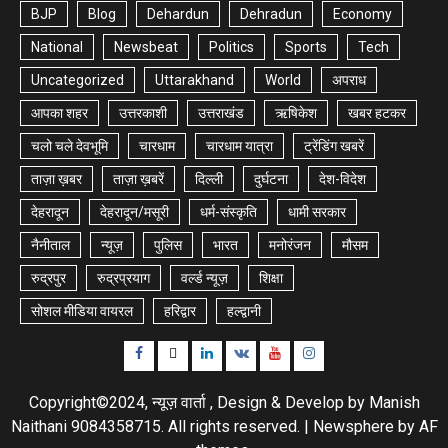
BJP
Blog
Dehardun
Dehradun
Economy
National
Newsbeat
Politics
Sports
Tech
Uncategorized
Uttarakhand
World
अपराध
आपका शहर
उत्तरकाशी
उत्तराखंड
ऋषिकेश
खबर हटकर
चलो चले देवभूमि
चारधाम
चारधाम यात्रा
ट्रेंडिंग खबरें
ताज़ा ख़बर
ताज़ा ख़बरें
दिल्ली
दुर्घटना
देश-विदेश
देहरादून
देहरादून/मसूरी
धर्म-संस्कृति
धामी सरकार
नैनीताल
न्यूज़
पुलिस
भारत
मनोरंजन
मौसम
रुद्रपुर
रुद्रप्रयाग
वर्ल्ड न्यूज़
शिक्षा
सोशल मीडिया वायरल
हरिद्वार
हल्द्वानी
Facebook
Twitter
Linkedin
VK
Youtube
Instagram
Copyright©2024, न्यूज़ वार्ता , Design & Develop by Manish
Naithani 9084358715. All rights reserved.
|
Newsphere
by AF