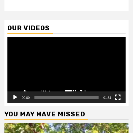
OUR VIDEOS
Video
Player
00:00
01:31
YOU MAY HAVE MISSED