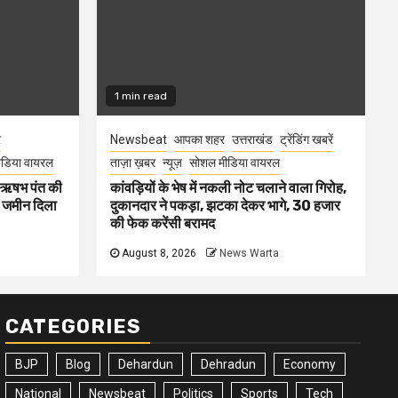
1 min read
र
Newsbeat
आपका शहर
उत्तराखंड
ट्रेंडिंग खबरें
डिया वायरल
ताज़ा ख़बर
न्यूज़
सोशल मीडिया वायरल
ा ऋषभ पंत की
कांवड़ियों के भेष में नकली नोट चलाने वाला गिरोह,
ए जमीन दिला
दुकानदार ने पकड़ा, झटका देकर भागे, 30 हजार
की फेक करेंसी बरामद
August 8, 2026
News Warta
CATEGORIES
BJP
Blog
Dehardun
Dehradun
Economy
National
Newsbeat
Politics
Sports
Tech