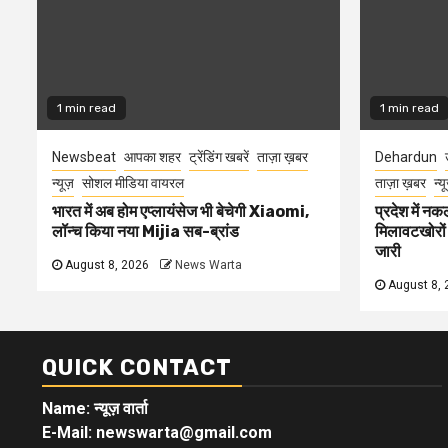
1 min read
1 min read
Newsbeat
आपका शहर
ट्रेंडिंग खबरें
ताज़ा ख़बर
Dehardun
न्यूज़
सोशल मीडिया वायरल
ताज़ा ख़बर
न्य
भारत में अब होम एप्लायंसेज भी बेचेगी Xiaomi,
प्रदेश में नक
लॉन्च किया नया Mijia सब-ब्रांड
मिलावटखोरों
जारी
August 8, 2026
News Warta
August 8, 
QUICK CONTACT
Name: न्यूज़ वार्ता
E-Mail: newswarta@gmail.com