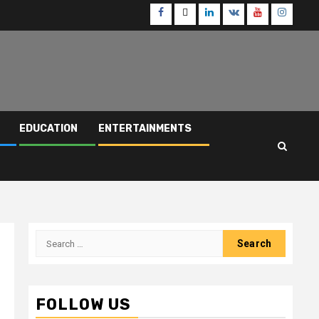
Facebook
Twitter
Linkedin
VK
Youtube
Instagr
EDUCATION
ENTERTAINMENTS
Search
for:
FOLLOW US