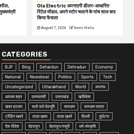
 अपील,
Ola Electric अपनाएगी डीलर-आधारित
ुख्यमंत्री
रिटेल मॉडल, अपने स्टोर चलाने के पांच साल बाद
किया फैसला
August 7, 2026
News Warta
CATEGORIES
BJP
Blog
Dehardun
Dehradun
Economy
National
Newsbeat
Politics
Sports
Tech
Uncategorized
Uttarakhand
World
अपराध
आपका शहर
उत्तरकाशी
उत्तराखंड
ऋषिकेश
खबर हटकर
चलो चले देवभूमि
चारधाम
चारधाम यात्रा
ट्रेंडिंग खबरें
ताज़ा ख़बर
ताज़ा ख़बरें
दिल्ली
दुर्घटना
देश-विदेश
देहरादून
देहरादून/मसूरी
धर्म-संस्कृति