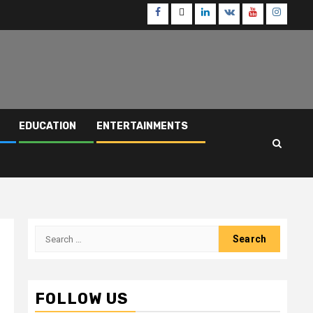
Facebook
Twitter
Linkedin
VK
Youtube
Instagr
EDUCATION
ENTERTAINMENTS
Search
for:
FOLLOW US