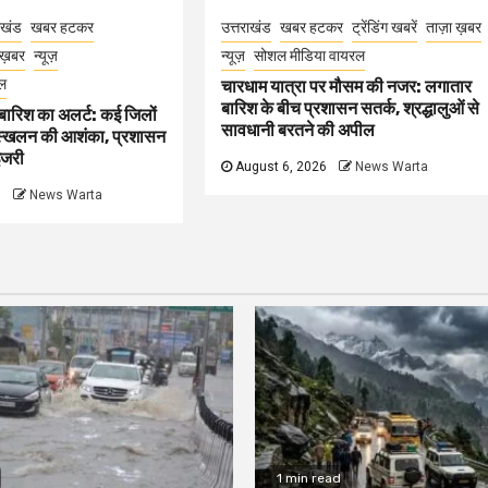
ाखंड
खबर हटकर
उत्तराखंड
खबर हटकर
ट्रेंडिंग खबरें
ताज़ा ख़बर
 ख़बर
न्यूज़
न्यूज़
सोशल मीडिया वायरल
ल
चारधाम यात्रा पर मौसम की नजर: लगातार
बारिश के बीच प्रशासन सतर्क, श्रद्धालुओं से
ी बारिश का अलर्ट: कई जिलों
सावधानी बरतने की अपील
 भूस्खलन की आशंका, प्रशासन
इजरी
August 6, 2026
News Warta
6
News Warta
1 min read