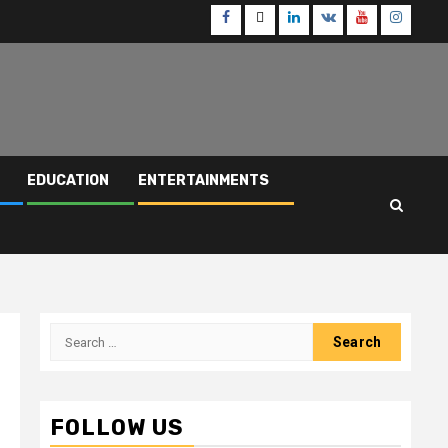
Facebook
Twitter
Linkedin
VK
Youtube
Instagr
EDUCATION
ENTERTAINMENTS
Search
for:
FOLLOW US