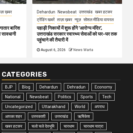
ज़ा ख़बर
Dehardun
Newsbeat
उत्तराखंड
खबर हटकर
ट्रेंडिंग खबरें
ताज़ा ख़बर
न्यूज़
सोशल मीडिया वायरल
गातार बारिश
पहाड़ी निकायों में शुरू होंगे ‘आरोग्य मंदिर’,
से सावधानी
उत्तराखंड सरकार स्वास्थ्य सेवाओं को घर-घर तक
पहुंचाने की तैयारी में
August 6, 2026
News Warta
CATEGORIES
BJP
Blog
Dehardun
Dehradun
Economy
National
Newsbeat
Politics
Sports
Tech
Uncategorized
Uttarakhand
World
अपराध
आपका शहर
उत्तरकाशी
उत्तराखंड
ऋषिकेश
खबर हटकर
चलो चले देवभूमि
चारधाम
चारधाम यात्रा