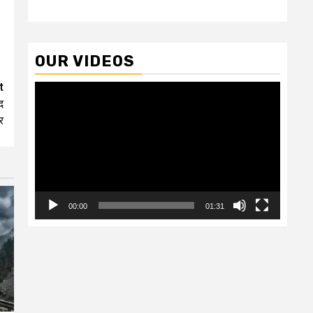
OUR VIDEOS
t
Video
द
Player
र
00:00
01:31