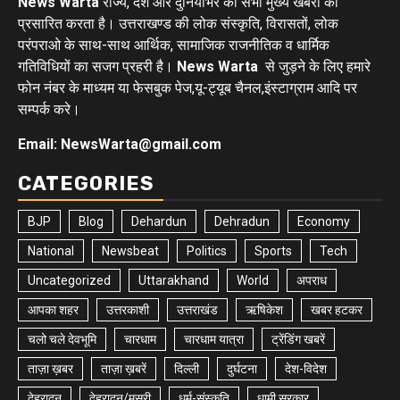
News Warta
राज्य, देश और दुनियाभर की सभी मुख्य खबरों को
प्रसारित करता है। उत्तराखण्ड की लोक संस्कृति, विरासतों, लोक
परंपराओ के साथ-साथ आर्थिक, सामाजिक राजनीतिक व धार्मिक
गतिविधियों का सजग प्रहरी है।
News Warta
से जुड़ने के लिए हमारे
फोन नंबर के माध्यम या फेसबुक पेज,यू-ट्यूब चैनल,इंस्टाग्राम आदि पर
सम्पर्क करे।
Email: NewsWarta@gmail.com
CATEGORIES
BJP
Blog
Dehardun
Dehradun
Economy
National
Newsbeat
Politics
Sports
Tech
Uncategorized
Uttarakhand
World
अपराध
आपका शहर
उत्तरकाशी
उत्तराखंड
ऋषिकेश
खबर हटकर
चलो चले देवभूमि
चारधाम
चारधाम यात्रा
ट्रेंडिंग खबरें
ताज़ा ख़बर
ताज़ा ख़बरें
दिल्ली
दुर्घटना
देश-विदेश
देहरादून
देहरादून/मसूरी
धर्म-संस्कृति
धामी सरकार