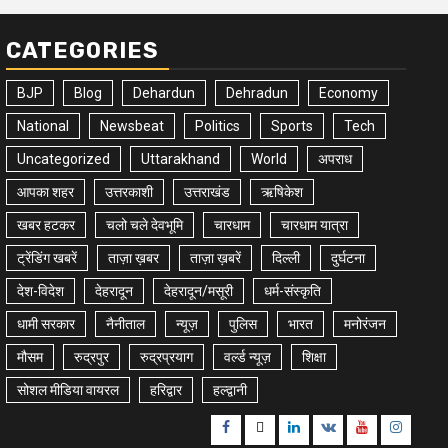
CATEGORIES
BJP
Blog
Dehardun
Dehradun
Economy
National
Newsbeat
Politics
Sports
Tech
Uncategorized
Uttarakhand
World
अपराध
आपका शहर
उत्तरकाशी
उत्तराखंड
ऋषिकेश
खबर हटकर
चलो चले देवभूमि
चारधाम
चारधाम यात्रा
ट्रेंडिंग खबरें
ताज़ा ख़बर
ताज़ा ख़बरें
दिल्ली
दुर्घटना
देश-विदेश
देहरादून
देहरादून/मसूरी
धर्म-संस्कृति
धामी सरकार
नैनीताल
न्यूज़
पुलिस
भारत
मनोरंजन
मौसम
रुद्रपुर
रुद्रप्रयाग
वर्ल्ड न्यूज़
शिक्षा
सोशल मीडिया वायरल
हरिद्वार
हल्द्वानी
Facebook
Twitter
Linkedin
VK
Youtube
Instagr