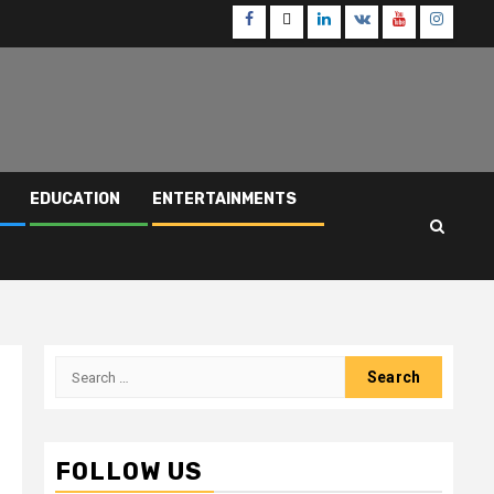
Facebook
Twitter
Linkedin
VK
Youtube
Instagr
EDUCATION
ENTERTAINMENTS
Search
for:
FOLLOW US