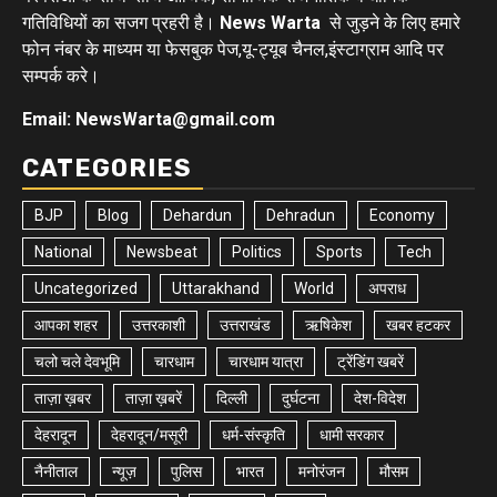
गतिविधियों का सजग प्रहरी है।
News Warta
से जुड़ने के लिए हमारे
फोन नंबर के माध्यम या फेसबुक पेज,यू-ट्यूब चैनल,इंस्टाग्राम आदि पर
सम्पर्क करे।
Email: NewsWarta@gmail.com
CATEGORIES
BJP
Blog
Dehardun
Dehradun
Economy
National
Newsbeat
Politics
Sports
Tech
Uncategorized
Uttarakhand
World
अपराध
आपका शहर
उत्तरकाशी
उत्तराखंड
ऋषिकेश
खबर हटकर
चलो चले देवभूमि
चारधाम
चारधाम यात्रा
ट्रेंडिंग खबरें
ताज़ा ख़बर
ताज़ा ख़बरें
दिल्ली
दुर्घटना
देश-विदेश
देहरादून
देहरादून/मसूरी
धर्म-संस्कृति
धामी सरकार
नैनीताल
न्यूज़
पुलिस
भारत
मनोरंजन
मौसम