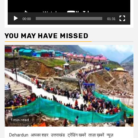
00:00
01:31
YOU MAY HAVE MISSED
1 min read
Dehardun
आपका शहर
उत्तराखंड
ट्रेंडिंग खबरें
ताज़ा ख़बरें
न्यूज़