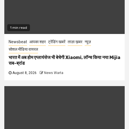
1 min read
Newsbeat
आपका शहर
ट्रेंडिंग खबरें
ताज़ा ख़बर
न्यूज़
सोशल मीडिया वायरल
भारत में अब होम एप्लायंसेज भी बेचेगी Xiaomi, लॉन्च किया नया Mijia
सब-ब्रांड
August 8, 2026
News Warta