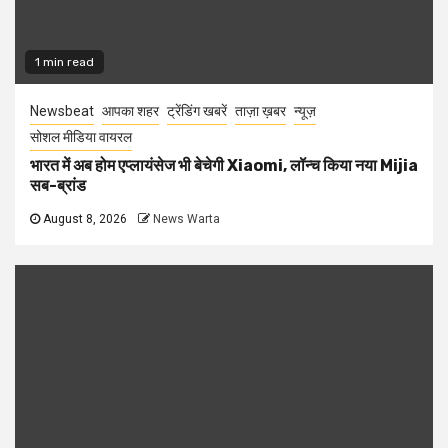
1 min read
Newsbeat
आपका शहर
ट्रेंडिंग खबरें
ताज़ा ख़बर
न्यूज़
सोशल मीडिया वायरल
भारत में अब होम एप्लायंसेज भी बेचेगी Xiaomi, लॉन्च किया नया Mijia
सब-ब्रांड
August 8, 2026
News Warta