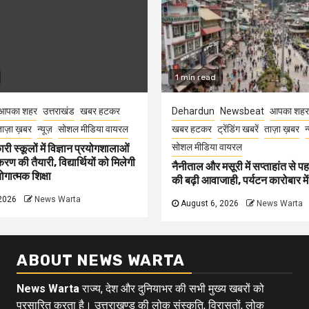
1 min read
आपका शहर
उत्तराखंड
खबर हटकर
Dehardun
Newsbeat
आपका शहर
ाज़ा ख़बर
न्यूज़
सोशल मीडिया वायरल
खबर हटकर
ट्रेंडिंग खबरें
ताज़ा ख़बर
न
सोशल मीडिया वायरल
री स्कूलों में विज्ञान प्रयोगशालाओं
 की तैयारी, विद्यार्थियों को मिलेगी
नैनीताल और मसूरी में सप्ताहांत से पह
गात्मक शिक्षा
की बढ़ी आवाजाही, पर्यटन कारोबार म
2026
News Warta
August 6, 2026
News Warta
ABOUT NEWS WARTA
News Warta
राज्य, देश और दुनियाभर की सभी मुख्य खबरों को
प्रसारित करता है। उत्तराखण्ड की लोक संस्कृति, विरासतों, लोक