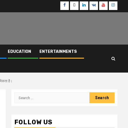
Facebook
Twitter
Linkedin
VK
Youtube
Instagr
EDUCATION
ENTERTAINMENTS
ाथमिकता है।
Search
for:
FOLLOW US