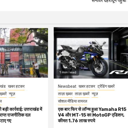
सनावर देहरादून पहुंची
1 min read
ाखंड
खबर हटकर
Newsbeat
खबर हटकर
ट्रेंडिंग खबरें
ख़बरें
न्यूज़
ताज़ा ख़बर
ताज़ा ख़बरें
न्यूज़
ल
सोशल मीडिया वायरल
बड़ी कार्रवाई: उत्तराखंड में
एक बार फिर से लॉन्च हुआ Yamaha R15
्राप्त राजनीतिक दल
V4 और MT-15 का MotoGP एडिशन,
हटाए गए
कीमत 1.76 लाख रुपये