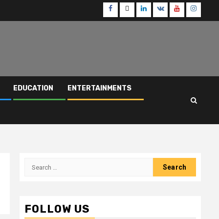
Facebook
Twitter
Linkedin
VK
Youtube
Instagr
EDUCATION
ENTERTAINMENTS
Search
for:
FOLLOW US