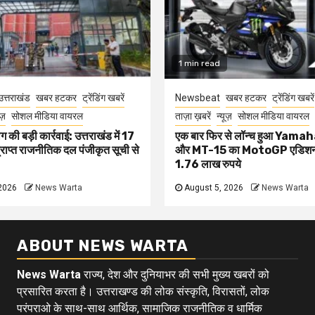
1 min read
उत्तराखंड
खबर हटकर
ट्रेंडिंग खबरें
Newsbeat
खबर हटकर
ट्रेंडिंग खबरें
ूज़
सोशल मीडिया वायरल
ताज़ा ख़बरें
न्यूज़
सोशल मीडिया वायरल
 की बड़ी कार्रवाई: उत्तराखंड में 17
एक बार फिर से लॉन्च हुआ Yam
प्राप्त राजनीतिक दल पंजीकृत सूची से
और MT-15 का MotoGP एडिशन
1.76 लाख रुपये
2026
News Warta
August 5, 2026
News Warta
ABOUT NEWS WARTA
News Warta
राज्य, देश और दुनियाभर की सभी मुख्य खबरों को
प्रसारित करता है। उत्तराखण्ड की लोक संस्कृति, विरासतों, लोक
परंपराओ के साथ-साथ आर्थिक, सामाजिक राजनीतिक व धार्मिक