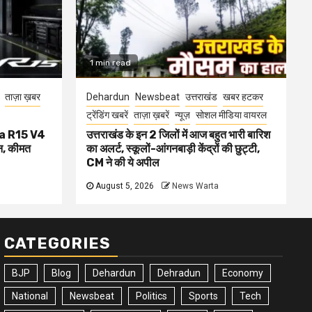
1 min read
ताज़ा ख़बर
Dehardun
Newsbeat
उत्तराखंड
खबर हटकर
ट्रेंडिंग खबरें
ताज़ा ख़बरें
न्यूज़
सोशल मीडिया वायरल
aha R15 V4
उत्तराखंड के इन 2 जिलों में आज बहुत भारी बारिश
, कीमत
का अलर्ट, स्कूलों-आंगनबाड़ी केंद्रों की छुट्टी,
CM ने की ये अपील
August 5, 2026
News Warta
CATEGORIES
BJP
Blog
Dehardun
Dehradun
Economy
National
Newsbeat
Politics
Sports
Tech