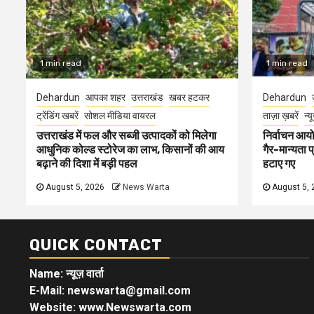
1 min read
1 min read
Dehardun
आपका शहर
उत्तराखंड
खबर हटकर
Dehardun
ट्रेंडिंग खबरें
सोशल मीडिया वायरल
ताज़ा ख़बरें
न्य
उत्तराखंड में फल और सब्जी उत्पादकों को मिलेगा
निर्वाचन आयोग
आधुनिक कोल्ड स्टोरेज का लाभ, किसानों की आय
गैर-मान्यता 
बढ़ाने की दिशा में बड़ी पहल
हटाए गए
August 5, 2026
News Warta
August 5, 
QUICK CONTACT
Name: न्यूज़ वार्ता
E-Mail: newswarta@gmail.com
Website: www.Newswarta.com