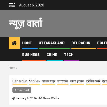
Skip
August 6, 2026
to
content
न्यूज़ वार्ता
HOME
UTTARAKHAND
DEHRADUN
POLI
BUSINESS
CRIME
TECH
Home
Dehardun
Stories
आपका शहर
उत्तराखंड
खबर हटकर
ट्रेंडिंग खबरें
देहर
1 min read
January 6, 2026
News Warta