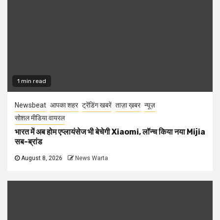
1 min read
Newsbeat
आपका शहर
ट्रेंडिंग खबरें
ताज़ा ख़बर
न्यूज़
सोशल मीडिया वायरल
भारत में अब होम एप्लायंसेज भी बेचेगी Xiaomi, लॉन्च किया नया Mijia
सब-ब्रांड
August 8, 2026
News Warta