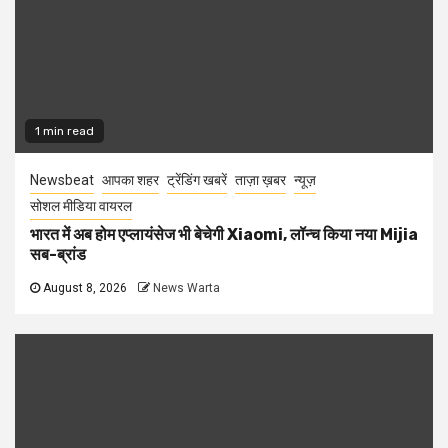
1 min read
Newsbeat
आपका शहर
ट्रेंडिंग खबरें
ताज़ा ख़बर
न्यूज़
सोशल मीडिया वायरल
भारत में अब होम एप्लायंसेज भी बेचेगी Xiaomi, लॉन्च किया नया Mijia
सब-ब्रांड
August 8, 2026
News Warta