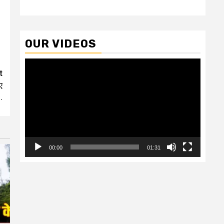
OUR VIDEOS
Video
t
Player
ए
.
00:00
01:31