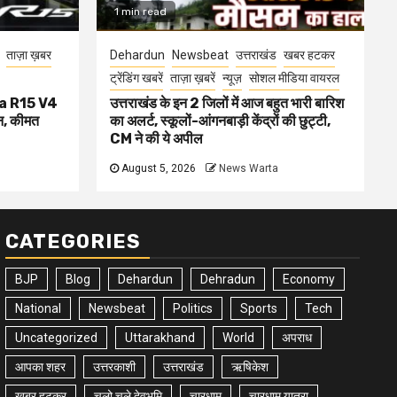
1 min read
ताज़ा ख़बर
Dehardun
Newsbeat
उत्तराखंड
खबर हटकर
ट्रेंडिंग खबरें
ताज़ा ख़बरें
न्यूज़
सोशल मीडिया वायरल
aha R15 V4
उत्तराखंड के इन 2 जिलों में आज बहुत भारी बारिश
, कीमत
का अलर्ट, स्कूलों-आंगनबाड़ी केंद्रों की छुट्टी,
CM ने की ये अपील
August 5, 2026
News Warta
CATEGORIES
BJP
Blog
Dehardun
Dehradun
Economy
National
Newsbeat
Politics
Sports
Tech
Uncategorized
Uttarakhand
World
अपराध
आपका शहर
उत्तरकाशी
उत्तराखंड
ऋषिकेश
खबर हटकर
चलो चले देवभूमि
चारधाम
चारधाम यात्रा