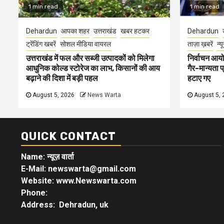
1 min read
1 min read
Dehardun
आपका शहर
उत्तराखंड
खबर हटकर
Dehardun
ट्रेंडिंग खबरें
सोशल मीडिया वायरल
ताज़ा ख़बरें
न्य
उत्तराखंड में फल और सब्जी उत्पादकों को मिलेगा
निर्वाचन आयोग
आधुनिक कोल्ड स्टोरेज का लाभ, किसानों की आय
गैर-मान्यता 
बढ़ाने की दिशा में बड़ी पहल
हटाए गए
August 5, 2026
News Warta
August 5, 
QUICK CONTACT
Name: न्यूज़ वार्ता
E-Mail: newswarta@gmail.com
Website: www.Newswarta.com
Phone:
Address: Dehradun, uk