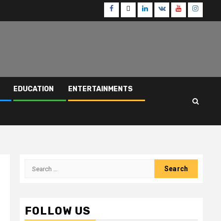
Facebook
Twitter
Linkedin
VK
Youtube
Instagr
EDUCATION
ENTERTAINMENTS
Search
for:
FOLLOW US