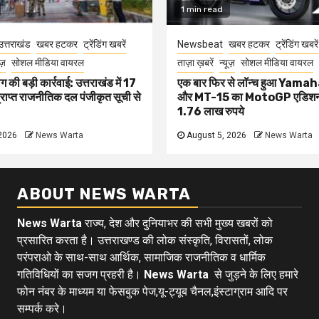
1 min read
उत्तराखंड
खबर हटकर
ट्रेंडिंग खबरें
Newsbeat
खबर हटकर
ट्रेंडिंग खबरें
ूज़
सोशल मीडिया वायरल
ताज़ा ख़बरें
न्यूज़
सोशल मीडिया वायरल
 की बड़ी कार्रवाई: उत्तराखंड में 17
एक बार फिर से लॉन्च हुआ Yam
प्राप्त राजनीतिक दल पंजीकृत सूची से
और MT-15 का MotoGP एडिशन
1.76 लाख रुपये
2026
News Warta
August 5, 2026
News Warta
ABOUT NEWS WARTA
News Warta
राज्य, देश और दुनियाभर की सभी मुख्य खबरों को
प्रसारित करता है। उत्तराखण्ड की लोक संस्कृति, विरासतों, लोक
परंपराओ के साथ-साथ आर्थिक, सामाजिक राजनीतिक व धार्मिक
गतिविधियों का सजग प्रहरी है।
News Warta
से जुड़ने के लिए हमारे
फोन नंबर के माध्यम या फेसबुक पेज,यू-ट्यूब चैनल,इंस्टाग्राम आदि पर
सम्पर्क करे।