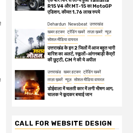
एक बार फिर से लॉन्च हुआ Yamaha
R15 V4 और MT-15 का MotoGP
एडिशन, कीमत 1.76 लाख रुपये
ी
Dehardun
Newsbeat
उत्तराखंड
खबर हटकर
ट्रेंडिंग खबरें
ताज़ा ख़बरें
न्यूज़
सोशल मीडिया वायरल
उत्तराखंड के इन 2 जिलों में आज बहुत भारी
बारिश का अलर्ट, स्कूलों-आंगनबाड़ी केंद्रों
की छुट्टी, CM ने की ये अपील
उत्तराखंड
खबर हटकर
ट्रेंडिंग खबरें
ो
ताज़ा ख़बरें
न्यूज़
सोशल मीडिया वायरल
डोईवाला में चलती कार में लगी भीषण आग,
चालक ने कूदकर बचाई जान
CALL FOR WEBSITE DESIGN