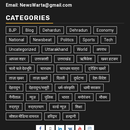
Email: NewsWarta@gmail.com
CATEGORIES
BJP
Blog
Dehardun
Dehradun
Economy
National
Newsbeat
Politics
Sports
Tech
Uncategorized
Uttarakhand
World
अपराध
आपका शहर
उत्तरकाशी
उत्तराखंड
ऋषिकेश
खबर हटकर
चलो चले देवभूमि
चारधाम
चारधाम यात्रा
ट्रेंडिंग खबरें
ताज़ा ख़बर
ताज़ा ख़बरें
दिल्ली
दुर्घटना
देश-विदेश
देहरादून
देहरादून/मसूरी
धर्म-संस्कृति
धामी सरकार
नैनीताल
न्यूज़
पुलिस
भारत
मनोरंजन
मौसम
रुद्रपुर
रुद्रप्रयाग
वर्ल्ड न्यूज़
शिक्षा
सोशल मीडिया वायरल
हरिद्वार
हल्द्वानी
Facebook
Twitter
Linkedin
VK
Youtube
Instagram