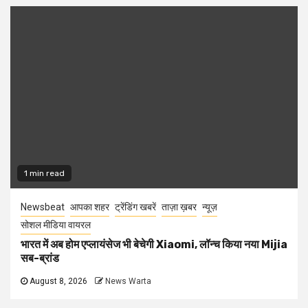
1 min read
Newsbeat
आपका शहर
ट्रेंडिंग खबरें
ताज़ा ख़बर
न्यूज़
सोशल मीडिया वायरल
भारत में अब होम एप्लायंसेज भी बेचेगी Xiaomi, लॉन्च किया नया Mijia
सब-ब्रांड
August 8, 2026
News Warta