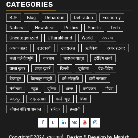
CATEGORIES
BJP
Blog
Dehardun
Dehradun
Economy
National
Newsbeat
Politics
Sports
Tech
Uncategorized
Uttarakhand
World
अपराध
आपका शहर
उत्तरकाशी
उत्तराखंड
ऋषिकेश
खबर हटकर
चलो चले देवभूमि
चारधाम
चारधाम यात्रा
ट्रेंडिंग खबरें
ताज़ा ख़बर
ताज़ा ख़बरें
दिल्ली
दुर्घटना
देश-विदेश
देहरादून
देहरादून/मसूरी
धर्म-संस्कृति
धामी सरकार
नैनीताल
न्यूज़
पुलिस
भारत
मनोरंजन
मौसम
रुद्रपुर
रुद्रप्रयाग
वर्ल्ड न्यूज़
शिक्षा
सोशल मीडिया वायरल
हरिद्वार
हल्द्वानी
Facebook
Twitter
Linkedin
VK
Youtube
Instagram
Copyright©2024, न्यूज़ वार्ता , Design & Develop by Manish