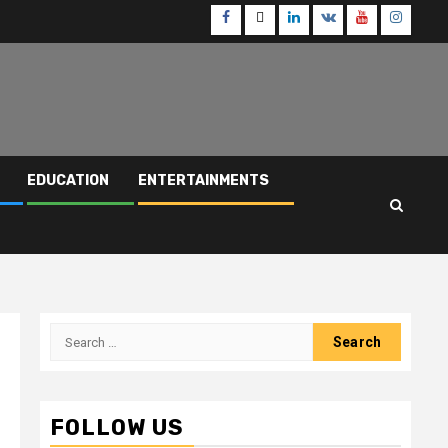
Facebook
Twitter
Linkedin
VK
Youtube
Instagr
EDUCATION
ENTERTAINMENTS
Search
for:
FOLLOW US