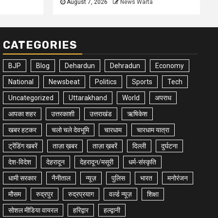
August 7, 2026
News Warta
CATEGORIES
BJP
Blog
Dehardun
Dehradun
Economy
National
Newsbeat
Politics
Sports
Tech
Uncategorized
Uttarakhand
World
अपराध
आपका शहर
उत्तरकाशी
उत्तराखंड
ऋषिकेश
खबर हटकर
चलो चले देवभूमि
चारधाम
चारधाम यात्रा
ट्रेंडिंग खबरें
ताज़ा ख़बर
ताज़ा ख़बरें
दिल्ली
दुर्घटना
देश-विदेश
देहरादून
देहरादून/मसूरी
धर्म-संस्कृति
धामी सरकार
नैनीताल
न्यूज़
पुलिस
भारत
मनोरंजन
मौसम
रुद्रपुर
रुद्रप्रयाग
वर्ल्ड न्यूज़
शिक्षा
सोशल मीडिया वायरल
हरिद्वार
हल्द्वानी