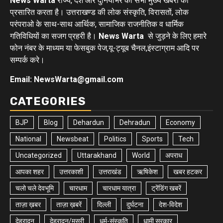
News Warta
राज्य, देश और दुनियाभर की सभी मुख्य खबरों को
प्रसारित करता है। उत्तराखण्ड की लोक संस्कृति, विरासतों, लोक
परंपराओ के साथ-साथ आर्थिक, सामाजिक राजनीतिक व धार्मिक
गतिविधियों का सजग प्रहरी है।
News Warta
से जुड़ने के लिए हमारे
फोन नंबर के माध्यम या फेसबुक पेज,यू-ट्यूब चैनल,इंस्टाग्राम आदि पर
सम्पर्क करे।
Email: NewsWarta@gmail.com
CATEGORIES
BJP
Blog
Dehardun
Dehradun
Economy
National
Newsbeat
Politics
Sports
Tech
Uncategorized
Uttarakhand
World
अपराध
आपका शहर
उत्तरकाशी
उत्तराखंड
ऋषिकेश
खबर हटकर
चलो चले देवभूमि
चारधाम
चारधाम यात्रा
ट्रेंडिंग खबरें
ताज़ा ख़बर
ताज़ा ख़बरें
दिल्ली
दुर्घटना
देश-विदेश
देहरादून
देहरादून/मसूरी
धर्म-संस्कृति
धामी सरकार