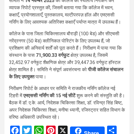
समिति ने
14 नवम्बर 2025
को कॉलेज का स्थलीय निरीक्षण कर
व्यापक रिपोर्ट प्रस्तुत की, जिसमें बताया गया कि कॉलेज में भवन,
कक्षाएँ, प्रयोगशालाएँ, पुस्तकालय, मल्टीपरपज़ हॉल और एमएससी
नर्सिंग के लिए आवश्यक अतिरिक्त कक्षाएँ पर्याप्त मात्रा में उपलब्ध हैं।
कॉलेज के पास जिला चिकित्सालय बौराड़ी (100 बेड) और सीएचसी
नरेंद्रनगर (50 बेड) क्लीनिकल पोस्टिंग के लिए उपलब्ध हैं, जो
प्रशिक्षण की अनिवार्य शर्तों को पूरा करते हैं। निरीक्षण में पाया गया कि
संस्थान के पास
71,900.33 वर्गफुट
क्षेत्र उपलब्ध है, जिसमें
32,452.97 वर्गफुट शैक्षणिक क्षेत्र और 39,447.36 वर्गफुट हॉस्टल
क्षेत्र शामिल है। समिति ने संपूर्ण अवसंरचना को
पीजी कॉलेज संचालन
के लिए उपयुक्त
पाया।
निरीक्षण रिपोर्ट के आधार पर समिति ने राजकीय नर्सिंग कॉलेज नई
टिहरी में
एमएससी नर्सिंग की 15 नई सीटें
शुरू करने की संस्तुति की है।
बैठक में डॉ. ए.के. आर्य, निदेशक चिकित्सा शिक्षा, डॉ. रविन्द्र सिंह बिष्ट,
अपर निदेशक चिकित्सा शिक्षा, मनीषा ध्यानी, रजिस्ट्रार सहित विभाग के
वरिष्ठ अधिकारी उपस्थित रहे।
Facebook
Twitter
WhatsApp
Pinterest
X
Sha
Share