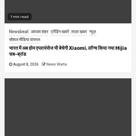
1 min read
Newsbeat
आपका शहर
ट्रेंडिंग खबरें
ताज़ा ख़बर
न्यूज़
सोशल मीडिया वायरल
भारत में अब होम एप्लायंसेज भी बेचेगी Xiaomi, लॉन्च किया नया Mijia
सब-ब्रांड
August 8, 2026
News Warta