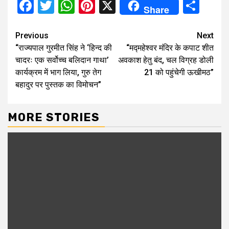
Facebook
Twitter
WhatsApp
Pinterest
X
Sha
Share
Continue
Previous
Next
“राज्यपाल गुरमीत सिंह ने ‘हिन्द की
“मद्महेश्वर मंदिर के कपाट शीत
Reading
चादरः एक सर्वोच्च बलिदान गाथा’
अवकाश हेतु बंद, चल विग्रह डोली
कार्यक्रम में भाग लिया, गुरु तेग
21 को पहुंचेगी ऊखीमठ”
बहादुर पर पुस्तक का विमोचन”
MORE STORIES