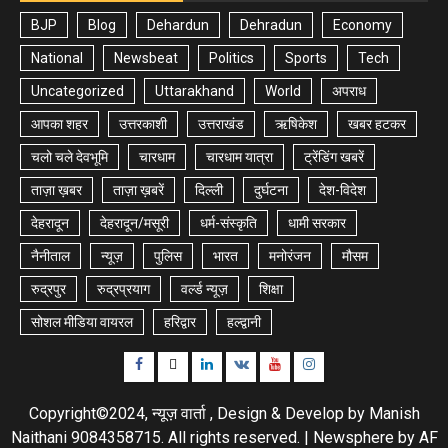
BJP
Blog
Dehardun
Dehradun
Economy
National
Newsbeat
Politics
Sports
Tech
Uncategorized
Uttarakhand
World
अपराध
आपका शहर
उत्तरकाशी
उत्तराखंड
ऋषिकेश
खबर हटकर
चलो चले देवभूमि
चारधाम
चारधाम यात्रा
ट्रेंडिंग खबरें
ताज़ा ख़बर
ताज़ा ख़बरें
दिल्ली
दुर्घटना
देश-विदेश
देहरादून
देहरादून/मसूरी
धर्म-संस्कृति
धामी सरकार
नैनीताल
न्यूज़
पुलिस
भारत
मनोरंजन
मौसम
रुद्रपुर
रुद्रप्रयाग
वर्ल्ड न्यूज़
शिक्षा
सोशल मीडिया वायरल
हरिद्वार
हल्द्वानी
Facebook
Twitter
Linkedin
VK
Youtube
Instagram
Copyright©2024, न्यूज़ वार्ता , Design & Develop by Manish
Naithani 9084358715. All rights reserved.
|
Newsphere
by AF